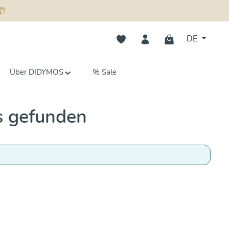
📦
Du hast 0 Produkte auf dem Merk
DE
Über DIDYMOS
% Sale
s gefunden