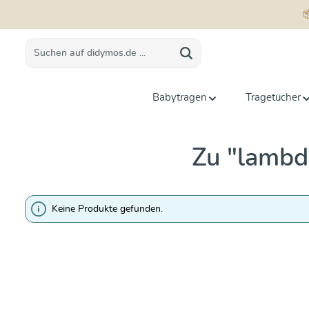
springen
Zur Hauptnavigation springen
Babytragen
Tragetücher
Zu "lambd
Keine Produkte gefunden.