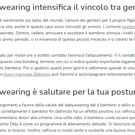
wearing intensifica il vincolo tra g
il sentimento più bello del mondo: l'amore dei genitori per il proprio f
tra vita, anche in questo caso sono coinvolti gli ormoni. L'ormone
ossito
eonato. Sentire, vedere, annusare e ascoltare il bambino stimola i livelli 
primo periodo, ci si innamora di questo piccolo miracolo e si creano le b
ato per molte ore a stretto contatto favorisce l'attaccamento. Il Il contatto
 questo crea bonding, termine con cui si indica questo importante legame tra
oro bambino. Poi si godono questi primi giorni e settimane speciali di una 
un
buon marsupio Didymos
può favorire e accompagnare notevolmente q
wearing è salutare per la tua postu
argomenti a favore della salute del babywearing del il bambino e dello sv
 correttamente il bambino fin dall'inizio ha un effetto positivo sul raffo
mentano dolori alla schiena. Una volta nato, il bambino vuole essere po
porto Didy è come un programma di allenamento delicato. Si favorisce così
bino in braccio. Inoltre, rafforza in modo lento e costante una buona mu