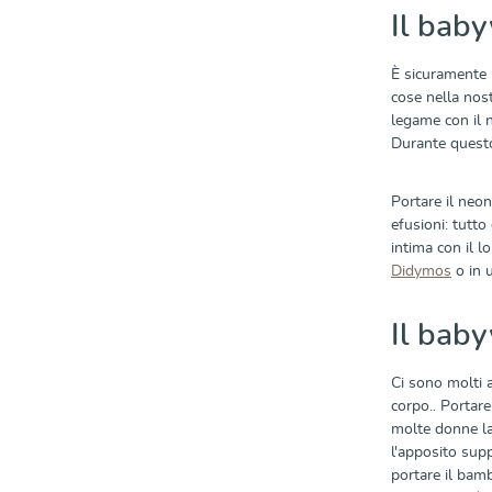
Il baby
È sicuramente 
cose nella nos
legame con il n
Durante questo 
Portare il neon
efusioni: tutto
intima con il l
Didymos
o in 
Il baby
Ci sono molti 
corpo.. Portare
molte donne la
l'apposito sup
portare il bam