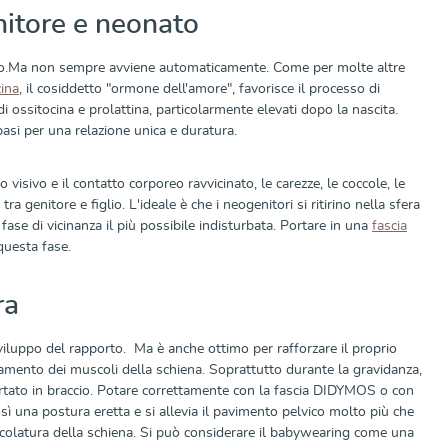
enitore e neonato
iglio.Ma non sempre avviene automaticamente. Come per molte altre
cina
, il cosiddetto "ormone dell'amore", favorisce il processo di
di ossitocina e prolattina, particolarmente elevati dopo la nascita.
asi per una relazione unica e duratura.
 visivo e il contatto corporeo ravvicinato, le carezze, le coccole, le
 genitore e figlio. L'ideale è che i neogenitori si ritirino nella sfera
fase di vicinanza il più possibile indisturbata. Portare in una
fascia
uesta fase.
ra
iluppo del rapporto. Ma è anche ottimo per rafforzare il proprio
rzamento dei muscoli della schiena. Soprattutto durante la gravidanza,
rtato in braccio. Potare correttamente con la fascia DIDYMOS o con
 una postura eretta e si allevia il pavimento pelvico molto più che
scolatura della schiena. Si può considerare il babywearing come una