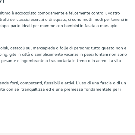
vi
'ultimo è accoccolato comodamente e felicemente contro il vostro
atti dei classici esercizi o di squats, ci sono molti modi per tenersi in
vi dopo-parto ideati per mamme con bambini in fascia o marsupio
mobili, ostacoli sul marciapiede o folle di persone: tutto questo non è
ing, gite in città o semplicemente vacanze in paesi lontani non sono
 pesante e ingombrante o trasportarla in treno o in aereo. La vita
e forti, competenti, flessibili e attivi. L'uso di una fascia o di un
mente con sé tranquillizza ed è una premessa fondamentale per i