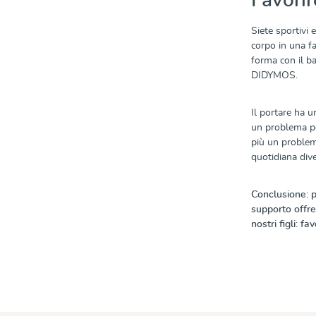
Favorir
Siete sportivi
corpo in una fa
forma con il b
DIDYMOS.
Il portare ha u
un problema pe
più un problema
quotidiana div
Conclusione: p
supporto offre
nostri figli: f
Salta la galleri