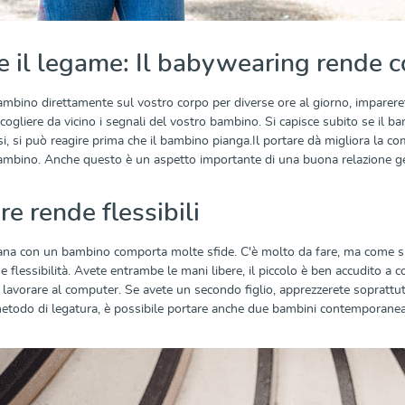
e il legame: Il babywearing rende 
bambino direttamente sul vostro corpo per diverse ore al giorno, imparere
ogliere da vicino i segnali del vostro bambino. Si capisce subito se il b
si, si può reagire prima che il bambino pianga.Il portare dà migliora la co
 bambino. Anche questo è un aspetto importante di una buona relazione gen
are rende flessibili
iana con un bambino comporta molte sfide. C'è molto da fare, ma come si
 flessibilità. Avete entrambe le mani libere, il piccolo è ben accudito a 
 o lavorare al computer. Se avete un secondo figlio, apprezzerete soprattu
 metodo di legatura, è possibile portare anche due bambini contemporane