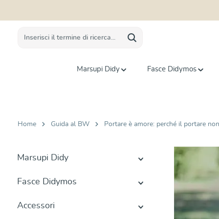
 ricerca
Passa alla navigazione principale
Marsupi Didy
Fasce Didymos
Home
Guida al BW
Portare è amore: perché il portare no
Marsupi Didy
Fasce Didymos
Accessori