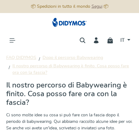
📦 Spedizioni in tutto il mondo
Segui
📦
nuto principale
IT
FAQ DIDYMOS
Dopo il percorso Babywearing
Il nostro percorso di Babywearing è finito. Cosa posso fare
ora con la fascia?
Il nostro percorso di Babywearing è
finito. Cosa posso fare ora con la
fascia?
Ci sono molte idee su cosa si può fare con la fascia dopo il
periodo di babywearing. Qui abbiamo raccolto alcune idee per voi.
Se anche voi avete un'idea, scriveteci o inviateci una foto.