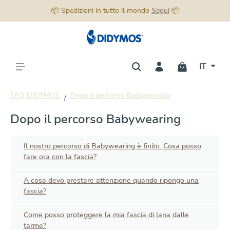
📦 Spedizioni in tutto il mondo
Segui
📦
nuto principale
IT
FAQ DIDYMOS
Dopo il percorso Babywearing
Dopo il percorso Babywearing
Il nostro percorso di Babywearing è finito. Cosa posso
fare ora con la fascia?
A cosa devo prestare attenzione quando ripongo una
fascia?
Come posso proteggere la mia fascia di lana dalle
tarme?