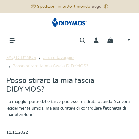
📦 Spedizioni in tutto il mondo
Segui
📦
nuto principale
IT
FAQ DIDYMOS
Cura e lavaggio
Posso stirare la mia fascia DIDYMOS?
Posso stirare la mia fascia
DIDYMOS?
La maggior parte delle fasce può essere stirata quando è ancora
leggermente umida, ma assicuratevi di controllare l'etichetta di
manutenzione!
11.11.2022