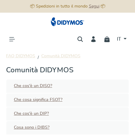
📦 Spedizioni in tutto il mondo
Segui
📦
nuto principale
IT
FAQ DIDYMOS
Comunità DIDYMOS
Comunità DIDYMOS
Che cos'è un DISO?
Che cosa significa FSOT?
Che cos'è un DIP?
Cosa sono i DIBS?