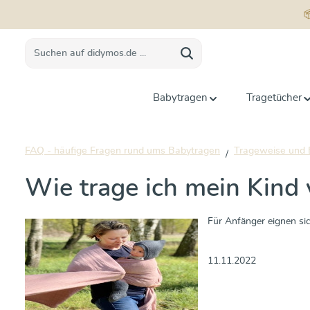
springen
Zur Hauptnavigation springen
Babytragen
Tragetücher
FAQ - häufige Fragen rund ums Babytragen
Trageweise und 
Wie trage ich mein Kind 
Für Anfänger eignen si
11.11.2022