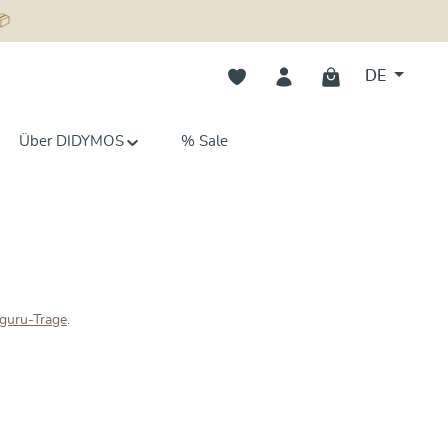
📦
Du hast 0 Produkte auf dem Merk
DE
Über DIDYMOS
% Sale
guru-Trage
.