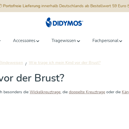
📦
Portofreie Lieferung
innerhalb Deutschlands ab Bestellwert 59 Euro 
Accessoires
Tragewissen
Fachpersonal
Bindeweisen
Wie trage ich mein Kind vor der Brust?
vor der Brust?
ch besonders die
Wickelkreuztrage
, die
doppelte Kreuztrage
oder die
Kän