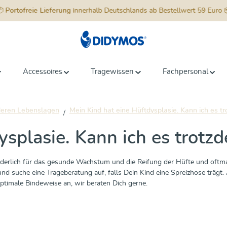
📦
Portofreie Lieferung
innerhalb Deutschlands ab Bestellwert 59 Euro 
Accessoires
Tragewissen
Fachpersonal
deren Lebenslagen
Mein Kind hat eine Hüftdysplasie. Kann ich es t
ysplasie. Kann ich es trotz
derlich für das gesunde Wachstum und die Reifung der Hüfte und oftmal
und suche eine Trageberatung auf, falls Dein Kind eine Spreizhose trä
ptimale Bindeweise an, wir beraten Dich gerne.