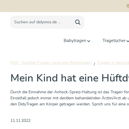
springen
Zur Hauptnavigation springen
Babytragen
Tragetücher
FAQ - häufige Fragen rund ums Babytragen
Tragen in beson
Mein Kind hat eine Hüftd
Durch die Einnahme der Anhock-Spreiz-Haltung ist das Tragen för
Einzelfall jedoch immer mit der/dem behandelnden Ärztin/Arzt ab 
den DidyTragen am Körper getragen werden. Sprich uns für eine o
11.11.2022