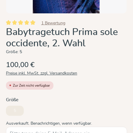
1 Bewertung
Durchschnittliche Bewertung von 5 von 5 Sternen
Babytragetuch Prima sole
occidente, 2. Wahl
Größe:
5
100,00 €
Preise inkl. MwSt. zzgl. Versandkosten
Zur Zeit nicht verfügbar
auswählen
Größe
5
(Diese Option ist zurzeit nicht verfügbar.)
Ausverkauft. Benachrichtigen, wenn verfügbar.