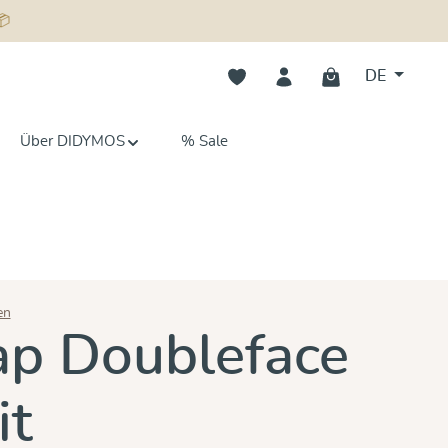
📦
Du hast 0 Produkte auf dem Merk
DE
Über DIDYMOS
% Sale
en
n 5 von 5 Sternen
p Doubleface
it