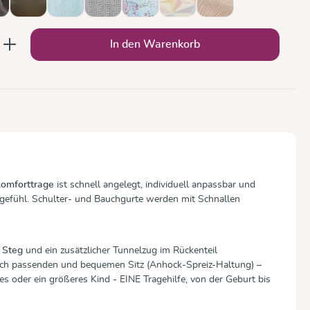
occa
Olive
Ozean
Silber
Sommermosaik
Zephyr
Zimt
(Diese Option ist zurzeit nicht verfü
b den gewünschten Wert ein oder benutze
In den Warenkorb
Komforttrage
ist schnell angelegt, individuell anpassbar und
gegefühl. Schulter- und Bauchgurte werden mit Schnallen
e Steg
und ein zusätzlicher Tunnelzug im Rückenteil
sch passenden und bequemen Sitz (Anhock-Spreiz-Haltung) –
es oder ein größeres Kind - EINE Tragehilfe, von der Geburt bis