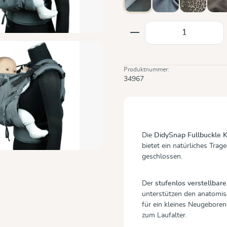
Doubleface Anthrazit
Graphit
Leo
M
Produkt Anzahl: Gi
Produktnummer:
34967
Die
DidySnap Fullbuckle 
bietet ein natürliches Tra
geschlossen.
Der
stufenlos verstellbar
unterstützen den anatomi
für ein kleines Neugeboren
zum Laufalter.