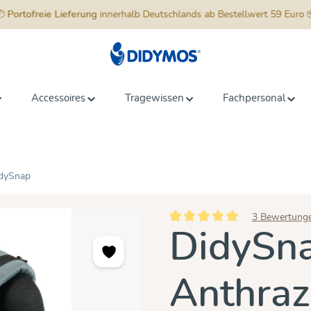
📦
Portofreie Lieferung
innerhalb Deutschlands ab Bestellwert 59 Euro 
Accessoires
Tragewissen
Fachpersonal
dySnap
3 Bewertung
Durchschnittliche Bewertung vo
DidySna
Anthraz