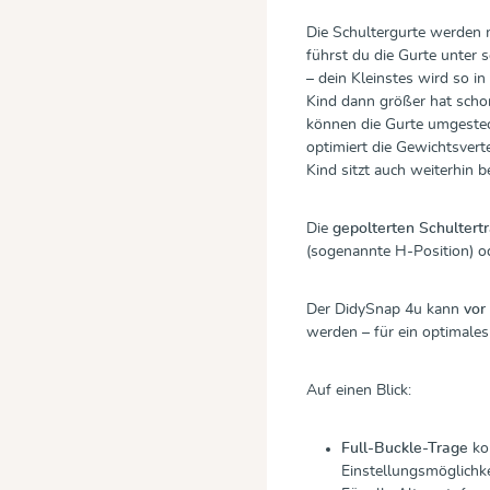
Die Schultergurte werden m
führst du die Gurte unter s
– dein Kleinstes wird so i
Kind dann größer hat schon
können die Gurte umgestec
optimiert die Gewichtsvert
Kind sitzt auch weiterhin 
Die
gepolterten Schultert
(sogenannte H-Position) o
Der DidySnap 4u kann
vor
werden – für ein optimales
Auf einen Blick:
Full-Buckle-Trage
kom
Einstellungsmöglichk