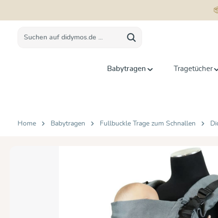
springen
Zur Hauptnavigation springen
Babytragen
Tragetücher
Home
Babytragen
Fullbuckle Trage zum Schnallen
Di
Bildergalerie überspringen