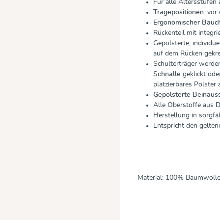
Für alle Altersstufen
Tragepositionen:
vor 
Ergonomischer Bauc
Rückenteil mit integri
Gepolsterte, individue
auf dem Rücken gekr
Schulterträger werde
Schnalle
geklickt oder
platzierbares Polster
Gepolsterte Beinauss
Alle Oberstoffe aus
D
Herstellung in sorgfä
Entspricht den gelte
Material: 100% Baumwoll