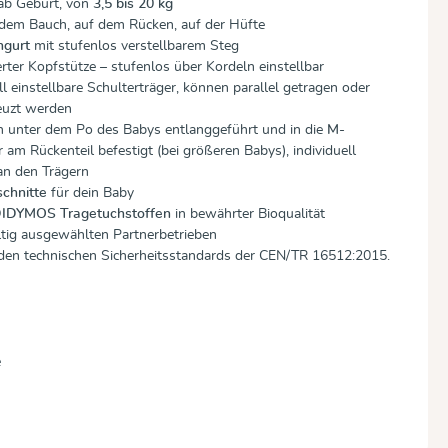
 ab Geburt, von
3,5 bis 20 kg
dem Bauch, auf dem Rücken, auf der Hüfte
hgurt
mit stufenlos verstellbarem Steg
erter Kopfstütze – stufenlos über Kordeln einstellbar
ll einstellbare Schulterträger, können parallel getragen oder
euzt werden
n unter dem Po des Babys entlanggeführt und in die
M-
 am Rückenteil befestigt (bei größeren Babys), individuell
 an den Trägern
chnitte
für dein Baby
IDYMOS Tragetuchstoffen
in bewährter Bioqualität
ltig ausgewählten Partnerbetrieben
nden technischen Sicherheitsstandards der CEN/TR 16512:2015.
e