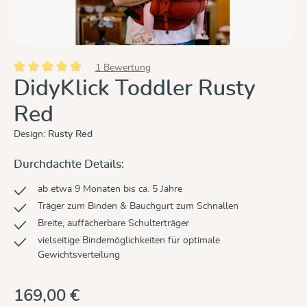
1 Bewertung
Durchschnittliche Bewertung von 5 von 5 Sternen
DidyKlick Toddler Rusty
Red
Design:
Rusty Red
Durchdachte Details:
ab etwa 9 Monaten bis ca. 5 Jahre
Träger zum Binden & Bauchgurt zum Schnallen
Breite, auffächerbare Schulterträger
vielseitige Bindemöglichkeiten für optimale
Gewichtsverteilung
169,00 €