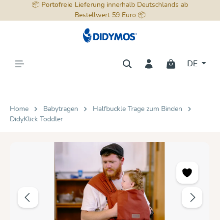
📦
Portofreie Lieferung
innerhalb Deutschlands ab
alt springen
Bestellwert 59 Euro 📦
DE
Home
Babytragen
Halfbuckle Trage zum Binden
DidyKlick Toddler
Bildergalerie überspringen