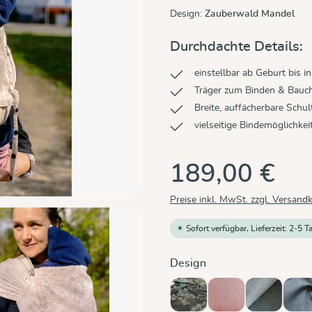
Design:
Zauberwald Mandel
Durchdachte Details:
einstellbar ab Geburt bis 
Träger zum Binden & Bauc
Breite, auffächerbare Schul
vielseitige Bindemöglichke
189,00 €
Preise inkl. MwSt. zzgl. Versand
Sofort verfügbar, Lieferzeit: 2-5 T
auswählen
Design
Blaue Blüte
Chili
Doubleface
Gr