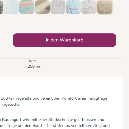
e Dark
ivenzweig
Ozean
Prima Aurora
Sand
Silber
Sommermosaik
Trias Creme Leinen
Zauberwald 
(Diese Option ist zurzeit nicht verfügbar.)
(Diese Option ist zurzeit nicht verfügbar.)
(Diese Option ist zurzeit n
t nicht verfügbar.)
b den gewünschten Wert ein oder benutze
In den Warenkorb
Breite:
250 mm
f-Buckle-Tragehilfe und vereint den Komfort einer Fertigtrage
s Tragetuchs.
e Bauchgurt
wird mit einer Steckschnalle geschlossen und
 der Trage um den Bauch. Der stufenlos verstellbare Steg und