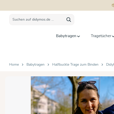
springen
Zur Hauptnavigation springen
Babytragen
Tragetücher
Home
Babytragen
Halfbuckle Trage zum Binden
Didy
Bildergalerie überspringen