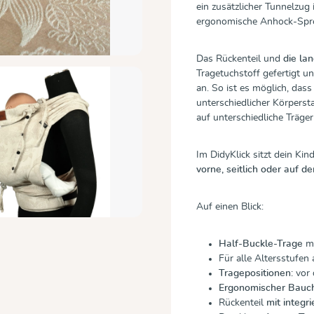
ein zusätzlicher Tunnelzug 
ergonomische Anhock-Sprei
Das Rückenteil und
die la
Tragetuchstoff gefertigt u
an. So ist es möglich, das
unterschiedlicher Körpers
auf unterschiedliche Träger
Im DidyKlick sitzt dein Ki
vorne, seitlich oder auf d
Auf einen Blick:
Half-Buckle-Trage
mi
Für alle Altersstufen
Tragepositionen:
vor 
Ergonomischer Bauc
Rückenteil
mit integr