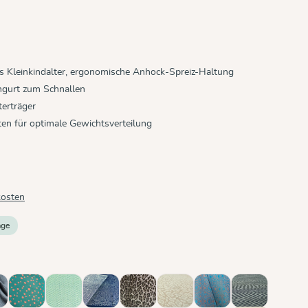
ins Kleinkindalter, ergonomische Anhock-Spreiz-Haltung
hgurt zum Schnallen
terträger
iten für optimale Gewichtsverteilung
kosten
age
 Anthrazit
aphit
Hope
Jade
Kipos
Leo
Leo Pure
Ludwig
Metro Monoc