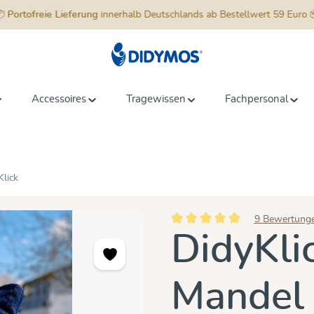
📦
Portofreie Lieferung
innerhalb Deutschlands ab Bestellwert 59 Euro 
Accessoires
Tragewissen
Fachpersonal
Klick
9 Bewertung
Durchschnittliche Bewertung vo
DidyKli
Mandel