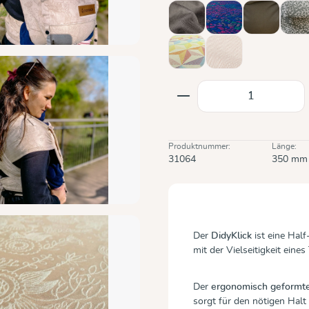
Mocca
Mosaik Sparks in th
Olive
Ol
Zephyr
Zimt
(Diese Option ist zurzei
Produkt Anzahl: Gi
Produktnummer:
Länge:
31064
350 mm
Der
DidyKlick
ist eine Hal
mit der Vielseitigkeit eine
Der
ergonomisch geformt
sorgt für den nötigen Halt