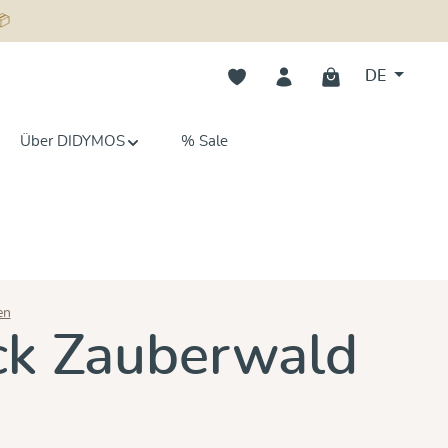
📦
Du hast 0 Produkte auf dem Merk
DE
Über DIDYMOS
% Sale
en
n 5 von 5 Sternen
ck Zauberwald