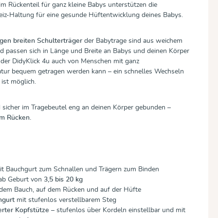
im Rückenteil für ganz kleine Babys unterstützen die
z-Haltung für eine gesunde Hüftentwicklung deines Babys.
ngen breiten Schulterträger
der Babytrage sind aus weichem
nd passen sich in Länge und Breite an Babys und deinen Körper
s der DidyKlick 4u auch von Menschen mit ganz
tatur bequem getragen werden kann – ein schnelles Wechseln
 ist möglich.
nd sicher im Tragebeutel eng an deinen Körper gebunden –
em Rücken.
t Bauchgurt zum Schnallen und Trägern zum Binden
 ab Geburt von
3,5 bis 20 kg
dem Bauch, auf dem Rücken und auf der Hüfte
hgurt
mit stufenlos verstellbarem Steg
ierter Kopfstütze
– stufenlos über Kordeln einstellbar und mit