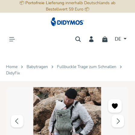
📦
Portofreie Lieferung
innerhalb Deutschlands ab
alt springen
Bestellwert 59 Euro 📦
DE
Home
Babytragen
Fullbuckle Trage zum Schnallen
DidyFix
Bildergalerie überspringen