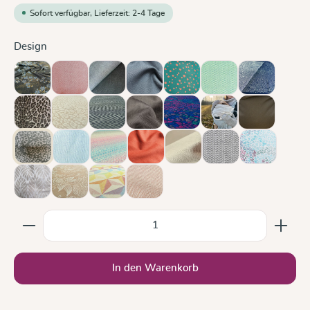
Sofort verfügbar, Lieferzeit: 2-4 Tage
auswählen
Design
Blaue Blüte
Chili
Doubleface Anthrazit
Graphit
Hope
Jade
Kipos
Leo
Leo Pure
Metro Monochrom
Mocca
Mosaik Sparks in the Dark
Ocean and Clouds
Olive
Olivenzweig
Ozean
Prima Aurora
Rusty Red
Sand
Silber
Sommermos
Trias Creme Leinen
Zauberwald Mandel
Zephyr
Zimt
Produkt Anzahl: Gib den gewünschten Wert ein oder b
In den Warenkorb