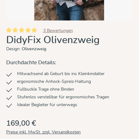
3 Bewertungen
Durchschnittliche Bewertung von 5 von 5 Sternen
DidyFix Olivenzweig
Design:
Olivenzweig
Durchdachte Details:
Mitwachsend ab Geburt bis ins Kleinkindalter
ergonomische Anhock-Spreiz-Haltung
Fullbuckle Trage ohne Binden
Stufenlos verstellbar für ergonomisches Tragen
Idealer Begleiter für unterwegs
169,00 €
Preise inkl. MwSt. zzgl. Versandkosten