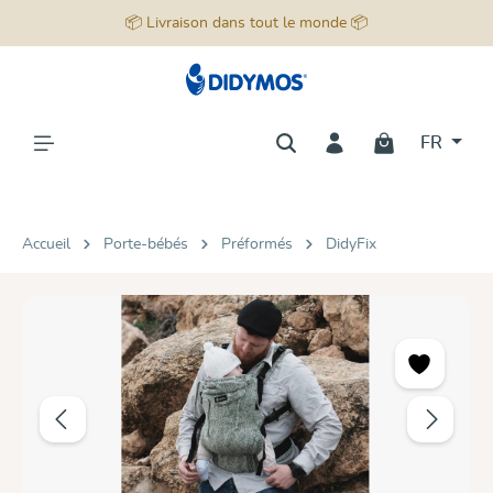
📦 Livraison dans tout le monde 📦
tenu principal
FR
Accueil
Porte-bébés
Préformés
DidyFix
Ignorer la galerie d'images