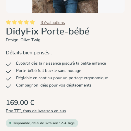
3 évaluations
Note moyenne de 5 sur 5 étoiles
DidyFix Porte-bébé
Design:
Olive Twig
Détails bien pensés :
Évolutif dès la naissance jusqu’à la petite enfance
Porte-bébé full buckle sans nouage
Réglable en continu pour un portage ergonomique
Compagnon idéal pour vos déplacements
169,00 €
Prix TTC, frais de livraison en sus
Disponible, délai de livraison : 2-4 Tage