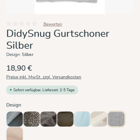
Bewerten
Durchschnittliche Bewertung von 0 von 5 Sternen
DidySnug Gurtschoner
Silber
Design:
Silber
18,90 €
Preise inkl. MwSt. zzgl. Versandkosten
Sofort verfügbar, Lieferzeit: 2-5 Tage
auswählen
Design
Doubleface Anthrazit
Leo
Mocca
Olive
Ozean
Sand
Silber
(Diese Option ist zurzeit
Zimt