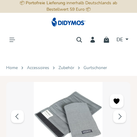
📦
Portofreie Lieferung
innerhalb Deutschlands ab
alt springen
Bestellwert 59 Euro 📦
DE
Home
Accessoires
Zubehör
Gurtschoner
Bildergalerie überspringen