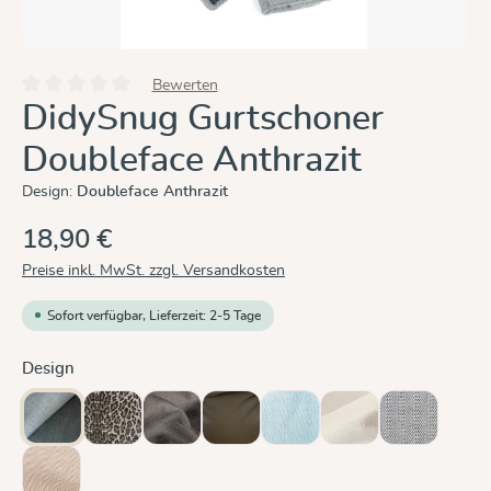
Bewerten
Durchschnittliche Bewertung von 0 von 5 Sternen
DidySnug Gurtschoner
Doubleface Anthrazit
Design:
Doubleface Anthrazit
18,90 €
Preise inkl. MwSt. zzgl. Versandkosten
Sofort verfügbar, Lieferzeit: 2-5 Tage
auswählen
Design
Doubleface Anthrazit
Leo
Mocca
Olive
Ozean
Sand
Silber
(Diese Option ist zurzeit
Zimt