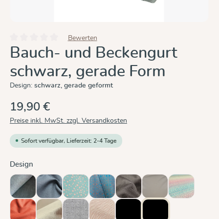
Bewerten
Durchschnittliche Bewertung von 0 von 5 Sternen
Bauch- und Beckengurt
schwarz, gerade Form
Design:
schwarz, gerade geformt
19,90 €
Preise inkl. MwSt. zzgl. Versandkosten
Sofort verfügbar, Lieferzeit: 2-4 Tage
auswählen
Design
Doubleface Anthrazit
Graphit
Hope
Ludwig
Mocca
Olive
Prima Auror
(Diese Option ist zurzeit nicht verfügbar.)
(Diese Option ist zurzeit
Rusty Red
Sand
Silber
Zimt
schwarz, ergonomisch
schwarz, gerade gef