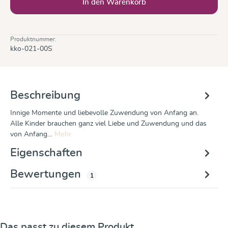
In den Warenkorb
Produktnummer:
kko-021-00S
Beschreibung
Innige Momente und liebevolle Zuwendung von Anfang an.
Alle Kinder brauchen ganz viel Liebe und Zuwendung und das
von Anfang…
Mehr
Eigenschaften
Bewertungen
1
Produktgalerie überspringen
Das passt zu diesem Produkt