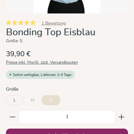
1 Bewertung
Durchschnittliche Bewertung von 5 von 5 Sternen
Bonding Top Eisblau
Größe:
S
39,90 €
Preise inkl. MwSt. zzgl. Versandkosten
Sofort verfügbar, Lieferzeit: 2-4 Tage
auswählen
Größe
L
M
S
(Diese Option ist zurzeit nicht verfügbar.)
Produkt Anzahl: Gib den gewünschten Wert ein oder b