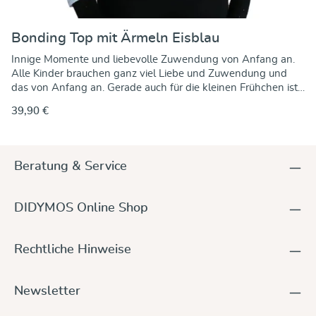
Bonding Top mit Ärmeln Eisblau
Innige Momente und liebevolle Zuwendung von Anfang an.
Alle Kinder brauchen ganz viel Liebe und Zuwendung und
das von Anfang an. Gerade auch für die kleinen Frühchen ist
viel Nestwärme besonders wichtig. DIDYMOS Bonding Tops
39,90 €
erleichtern das Känguruen und fördern eine gelungene
Eltern-Kind-Bindung durch die innige Nähe zum Kind – sicher
und stabil auf der Brust mit viel Hautkontakt. Diese Nähe
unterstützt das Stillen, die Körpertemperatur, der Pulsschlag
Beratung & Service
und die Atmung werden reguliert, Unruhe gelindert – Mama,
Papa und Baby können sich entspannen. Die beste
Voraussetzung für Euch als Eltern, Eurem Baby wertvolle
DIDYMOS Online Shop
Kraft, Ruhe und Geborgenheit weiterzugeben, in der Klinik
und beim Kuscheln zuhause. DIDYMOS Bonding Tops
unterstützen das Känguruen schon im Klinikbetrieb, helfen,
Rechtliche Hinweise
das Bedürfnis der Neugeborenen nach körperlicher Nähe auf
einfache aber sehr wirksame Weise zu befriedigen. Das
elastische Gewebe hält den Säugling sicher am Körper von
Newsletter
Mutter oder Vater. Umhüllt und idealerweise auf nackter Haut
wirkt die allseitige Begrenzung durch den Stoff, ein Zustand,