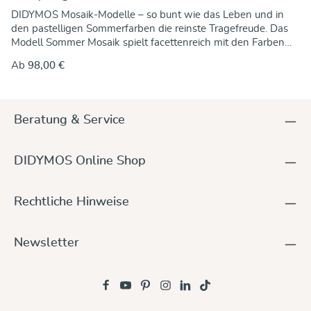
DIDYMOS Mosaik-Modelle – so bunt wie das Leben und in
den pastelligen Sommerfarben die reinste Tragefreude. Das
Modell Sommer Mosaik spielt facettenreich mit den Farben
zyklame, türkis, petrol und weiß. Wieder bestens gewebt auf
Ab
98,00 €
dem Jacquardwebstuhl, so dass das Muster auf beiden Seiten
gleich ist, im umgekehrten Farbspiel. Die Baumwolle stammt
wie immer aus kontrolliert biologischem Anbau (kbA), die
Farben enthalten keinerlei schädliche Zusatzstoffe oder gar
Beratung & Service
Schwermetalle. Fest und formstabil in der Längsrichtung und
schön dehnbar in der Diagonalen, so lässt sich das
mittelschwere Tuch gut an alle Körperformen und
DIDYMOS Online Shop
Trageweisen anpassen. Zudem hat es eine feine Griffigkeit,
damit Ihr es gut binden und festziehen könnt. Euer kleiner
oder großer Tragling sitzt bequem und sicher im Tuch und
Rechtliche Hinweise
wird rundum sicher gestützt, in jeder Trageposition.
Newsletter