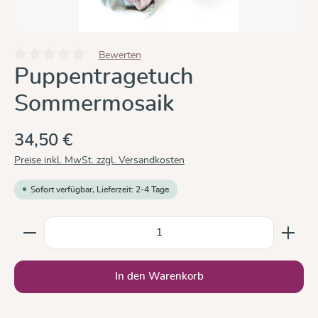
Bewerten
Durchschnittliche Bewertung von 0 von 5 Sternen
Puppentragetuch
Sommermosaik
34,50 €
Preise inkl. MwSt. zzgl. Versandkosten
Sofort verfügbar, Lieferzeit: 2-4 Tage
Produkt Anzahl: Gib den gewünschten Wert ein oder b
In den Warenkorb