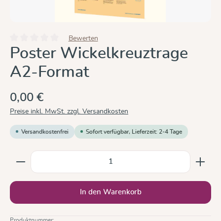
Bewerten
Durchschnittliche Bewertung von 0 von 5 Sternen
Poster Wickelkreuztrage
A2-Format
0,00 €
Preise inkl. MwSt. zzgl. Versandkosten
Versandkostenfrei
Sofort verfügbar, Lieferzeit: 2-4 Tage
Produkt Anzahl: Gib den gewünschten Wert ein oder b
In den Warenkorb
Produktnummer: