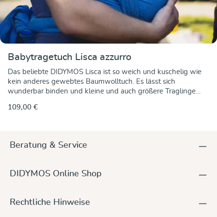
Babytragetuch Lisca azzurro
Das beliebte DIDYMOS Lisca ist so weich und kuschelig wie
kein anderes gewebtes Baumwolltuch. Es lässt sich
wunderbar binden und kleine und auch größere Traglinge
genießen die kuschelige Geborgenheit in diesem Tuch. Dabei
109,00 €
bleibt es immer in Form, stützt ihr Kind sicher rundum und
bietet viel Tragekomfort. Die Lisca Modelle sind im klassischen
Fischgrät-Muster gewebt. Dieses Muster findet sich oft in
Tweed-Stoffen und ist auch bei Vätern sehr beliebt. Türkis
Beratung & Service
und petrol im Schuss harmonieren wunderbar mit der
kornblauen Kette. Das Fischgrät-Muster bildet eine feine
Stoffstruktur und eine lebendige Farbmischung, die je nach
DIDYMOS Online Shop
Lichteinfall changiert. Das Lisca Azzurro ist aus 100% kbA
Baumwolle gewebt, und ist ein feines, eher leichteres
Tragetuch, das auch in der wärmeren Jahreszeit sehr
Rechtliche Hinweise
angenehm zu tragen ist.