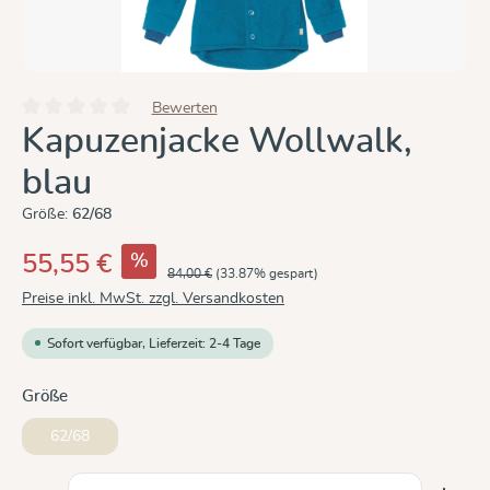
Bewerten
Durchschnittliche Bewertung von 0 von 5 Sternen
Kapuzenjacke Wollwalk,
blau
Größe:
62/68
%
55,55 €
84,00 €
(33.87% gespart)
Preise inkl. MwSt. zzgl. Versandkosten
Sofort verfügbar, Lieferzeit: 2-4 Tage
auswählen
Größe
62/68
Produkt Anzahl: Gib den gewünschten Wert ein oder b