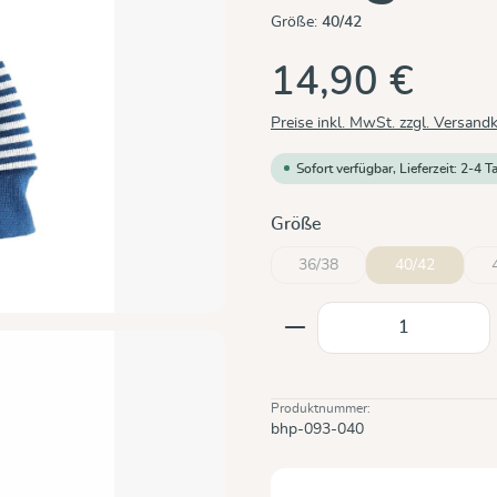
Größe:
40/42
14,90 €
Preise inkl. MwSt. zzgl. Versand
Sofort verfügbar, Lieferzeit: 2-4 T
auswählen
Größe
36/38
40/42
(Diese Option ist zurzeit nicht
Produkt Anzahl: Gi
Produktnummer:
bhp-093-040