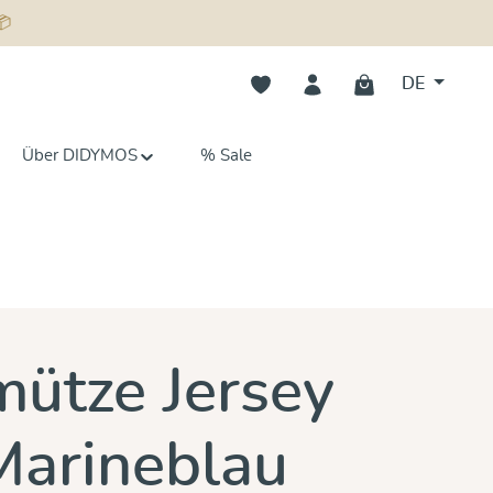
📦
Du hast 0 Produkte auf dem Merk
DE
Über DIDYMOS
% Sale
n 0 von 5 Sternen
ütze Jersey
Marineblau