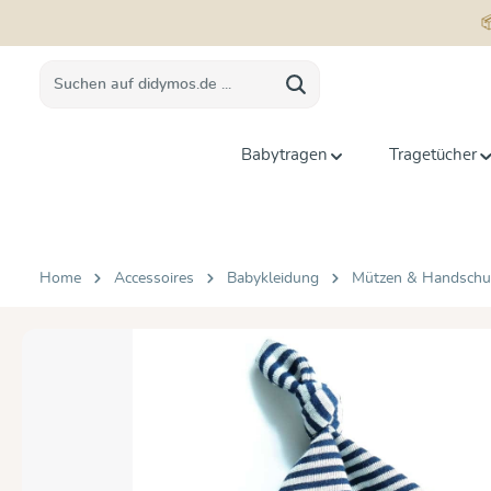
springen
Zur Hauptnavigation springen
Babytragen
Tragetücher
Home
Accessoires
Babykleidung
Mützen & Handsch
Bildergalerie überspringen