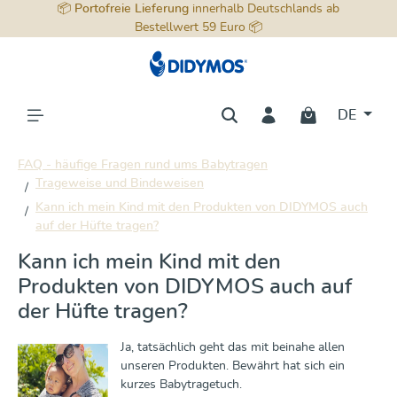
📦
Portofreie Lieferung
innerhalb Deutschlands ab
alt springen
Bestellwert 59 Euro 📦
DE
FAQ - häufige Fragen rund ums Babytragen
Trageweise und Bindeweisen
Kann ich mein Kind mit den Produkten von DIDYMOS auch
auf der Hüfte tragen?
Kann ich mein Kind mit den
Produkten von DIDYMOS auch auf
der Hüfte tragen?
Ja, tatsächlich geht das mit beinahe allen
unseren Produkten. Bewährt hat sich ein
kurzes Babytragetuch.