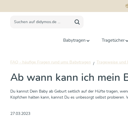
springen
Zur Hauptnavigation springen
Babytragen
Tragetücher
FAQ - häufige Fragen rund ums Babytragen
Trageweise und 
Ab wann kann ich mein B
Du kannst Dein Baby ab Geburt seitlich auf der Hüfte tragen, wenn
Köpfchen halten kann, kannst Du es unbesorgt selbst probieren. 
27.03.2023