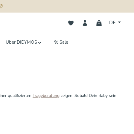
📦
Du hast 0 Produkte auf dem Merk
DE
Über DIDYMOS
% Sale
ner qualifizierten
Trageberatung
zeigen. Sobald Dein Baby sein