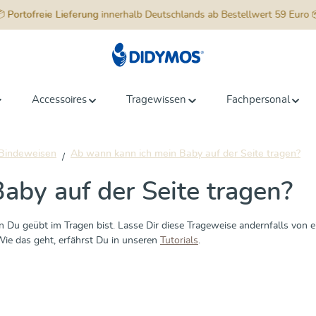
📦
Portofreie Lieferung
innerhalb Deutschlands ab Bestellwert 59 Euro 
Accessoires
Tragewissen
Fachpersonal
Bindeweisen
Ab wann kann ich mein Baby auf der Seite tragen?
aby auf der Seite tragen?
 Du geübt im Tragen bist. Lasse Dir diese Trageweise andernfalls von ei
Wie das geht, erfährst Du in unseren
Tutorials
.