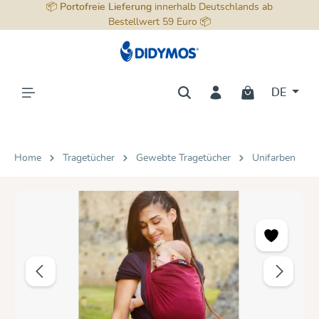
📦
Portofreie Lieferung
innerhalb Deutschlands ab
alt springen
Bestellwert 59 Euro 📦
DE
Home
Tragetücher
Gewebte Tragetücher
Unifarben
Bildergalerie überspringen