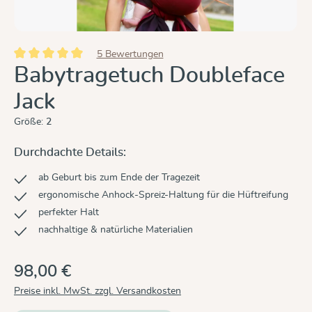
5 Bewertungen
Durchschnittliche Bewertung von 5 von 5 Sternen
Babytragetuch Doubleface
Jack
Größe:
2
Durchdachte Details:
ab Geburt bis zum Ende der Tragezeit
ergonomische Anhock-Spreiz-Haltung für die Hüftreifung
perfekter Halt
nachhaltige & natürliche Materialien
98,00 €
Preise inkl. MwSt. zzgl. Versandkosten