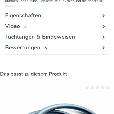
dunklen Tönen. Eine Tuchseite ist dunkelrot und die andere sc…
Mehr
Eigenschaften
Video
3
Tuchlängen & Bindeweisen
Bewertungen
5
Produktgalerie überspringen
Das passt zu diesem Produkt
Durchschnittliche