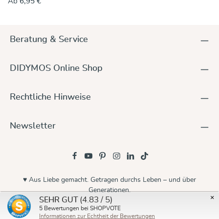
Ab
6,95 €
noch am freien Ende zu ziehen. Die Ringe klemmen das Tuch
fest. Eine Anleitung dazu finden Sie hier. Diese Ringe sind aus
Aluminiumguss, ohne Naht, farbig eloxiert, mit einer
Materialstärke von 5 mm. Damit natürlich auch nickelfrei und
Beratung & Service
Allergiker geeignet. Die Slingringe sind in unterschiedlichen
Größen erhältlich. Kleine Unregelmäßigkeiten im
Erscheinungsbild sind produktionsbedingt!
DIDYMOS Online Shop
Rechtliche Hinweise
Newsletter
♥ Aus Liebe gemacht. Getragen durchs Leben – und über
Generationen.
×
(4.83 / 5)
SEHR GUT
© 2026 Didymos
5
Bewertungen bei SHOPVOTE
Informationen zur Echtheit der Bewertungen