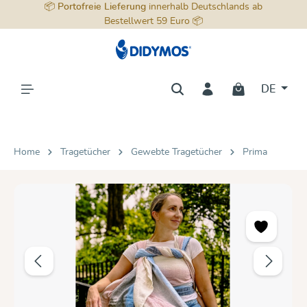
📦
Portofreie Lieferung
innerhalb Deutschlands ab
alt springen
Bestellwert 59 Euro 📦
DE
Home
Tragetücher
Gewebte Tragetücher
Prima
Bildergalerie überspringen