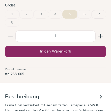
auswählen
Größe
1
2
3
4
5
6
7
(Diese Option ist zurzeit nicht verfügbar.)
(Diese Option ist zurzeit nicht verfügbar.)
(Diese Option ist zurzeit nicht verfügbar.)
(Diese Option ist zurzeit nicht verfügbar.)
(Diese Option ist zur
8
(Diese Option ist zurzeit nicht verfügbar.)
Produkt Anzahl: Gib den gewünschten Wert ein oder b
In den Warenkorb
Produktnummer:
tta-238-005
Beschreibung
Prima Opal verzaubert mit seinem zarten Farbspiel aus Weiß,
Hellblau und sanften Rosétönen. Inspiriert vom Schimmer eines