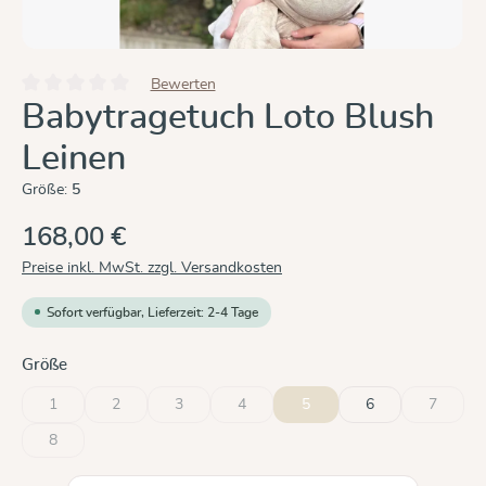
Bewerten
Durchschnittliche Bewertung von 0 von 5 Sternen
Babytragetuch Loto Blush
Leinen
Größe:
5
168,00 €
Preise inkl. MwSt. zzgl. Versandkosten
Sofort verfügbar, Lieferzeit: 2-4 Tage
auswählen
Größe
1
2
3
4
5
6
7
(Diese Option ist zurzeit nicht verfügbar.)
(Diese Option ist zurzeit nicht verfügbar.)
(Diese Option ist zurzeit nicht verfügbar.)
(Diese Option ist zurzeit nicht verfügbar.)
(Diese Op
8
(Diese Option ist zurzeit nicht verfügbar.)