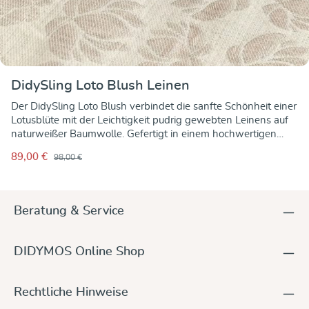
DidySling Loto Blush Leinen
Der DidySling Loto Blush verbindet die sanfte Schönheit einer
Lotusblüte mit der Leichtigkeit pudrig gewebten Leinens auf
naturweißer Baumwolle. Gefertigt in einem hochwertigen
Hohlgewebe, ist der Stoff wunderbar luftig und dennoch
89,00 €
98,00 €
stabil – ideal für den Ringsling, der blitzschnell angelegt ist
und sich perfekt an dich und dein Baby anschmiegt. Ob für
schnelle Wege, kurze Einschlafhilfen oder das Tragen
zuhause: Der DidySling ist flexibel, klein verstaubar und bereit,
Beratung & Service
euch durch den Tag zu begleiten – stilvoll und bequem von
Anfang an. Woven with love in Germany – mit französischem
Leinen und viel Gefühl.
DIDYMOS Online Shop
Rechtliche Hinweise