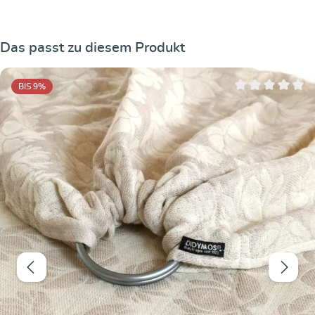
Produktgalerie überspringen
Das passt zu diesem Produkt
BIS 9
%
Durchschnittliche