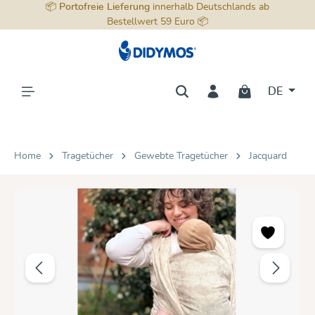
📦
Portofreie Lieferung
innerhalb Deutschlands ab
alt springen
Bestellwert 59 Euro 📦
DE
Home
Tragetücher
Gewebte Tragetücher
Jacquard
Bildergalerie überspringen