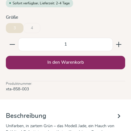
Sofort verfügbar, Lieferzeit: 2-4 Tage
auswählen
Größe
3
4
(Diese Option ist zurzeit nicht verfügbar.)
Produkt Anzahl: Gib den gewünschten Wert ein oder b
In den Warenkorb
Produktnummer:
xta-858-003
Beschreibung
Unifarben, in zartem Grün – das Modell Jade, ein Hauch von