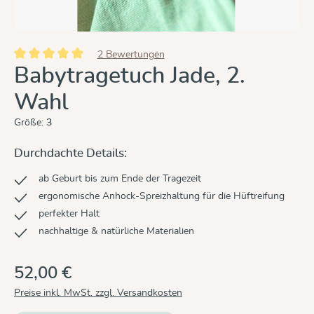
2 Bewertungen
Durchschnittliche Bewertung von 5 von 5 Sternen
Babytragetuch Jade, 2.
Wahl
Größe:
3
Durchdachte Details:
ab Geburt bis zum Ende der Tragezeit
ergonomische Anhock-Spreizhaltung für die Hüftreifung
perfekter Halt
nachhaltige & natürliche Materialien
52,00 €
Preise inkl. MwSt. zzgl. Versandkosten