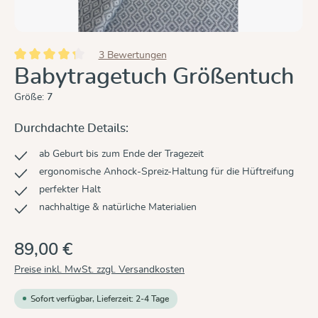
3 Bewertungen
Durchschnittliche Bewertung von 4.2 von 5 Sternen
Babytragetuch Größentuch
Größe:
7
Durchdachte Details:
ab Geburt bis zum Ende der Tragezeit
ergonomische Anhock-Spreiz-Haltung für die Hüftreifung
perfekter Halt
nachhaltige & natürliche Materialien
89,00 €
Preise inkl. MwSt. zzgl. Versandkosten
Sofort verfügbar, Lieferzeit: 2-4 Tage