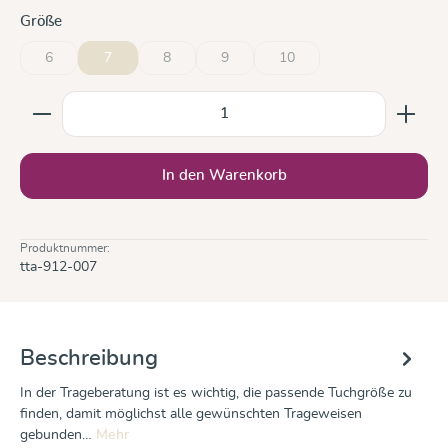
auswählen
Größe
6
7
8
9
10
(Diese Option ist zurzeit nicht verfügbar.)
(Diese Option ist zurzeit nicht verfügbar.)
(Diese Option ist zurzeit nicht verfügbar.)
(Diese Option ist zurzeit nicht
Produkt Anzahl: Gib den gewünschten Wert ein oder b
In den Warenkorb
Produktnummer:
tta-912-007
Beschreibung
In der Trageberatung ist es wichtig, die passende Tuchgröße zu
finden, damit möglichst alle gewünschten Trageweisen
gebunden…
Mehr