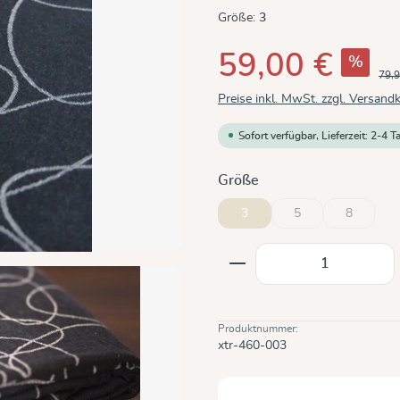
Größe:
3
59,00 €
%
79,9
Preise inkl. MwSt. zzgl. Versand
Sofort verfügbar, Lieferzeit: 2-4 T
auswählen
Größe
3
5
8
(Diese Option ist zurz
(Diese Opti
Produkt Anzahl: Gi
Produktnummer:
xtr-460-003