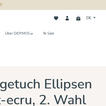
📦
Du hast 0 Produkte auf dem Merk
DE
Über DIDYMOS
% Sale
n 0 von 5 Sternen
getuch Ellipsen
-ecru, 2. Wahl