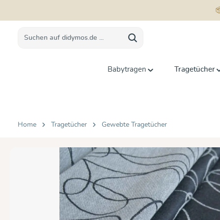
springen
Zur Hauptnavigation springen
Babytragen
Tragetücher
Home
Tragetücher
Gewebte Tragetücher
Bildergalerie überspringen