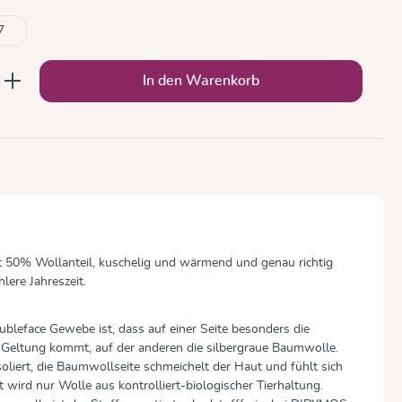
7
rfügbar.)
b den gewünschten Wert ein oder benutze
In den Warenkorb
t 50% Wollanteil, kuschelig und wärmend und genau richtig
lere Jahreszeit.
leface Gewebe ist, dass auf einer Seite besonders die
r Geltung kommt, auf der anderen die silbergraue Baumwolle.
oliert, die Baumwollseite schmeichelt der Haut und fühlt sich
 wird nur Wolle aus kontrolliert-biologischer Tierhaltung.