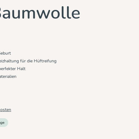
Baumwolle
Geburt
zhaltung für die Hüftreifung
erfekter Halt
terialien
kosten
age