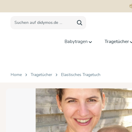
springen
Zur Hauptnavigation springen
Babytragen
Tragetücher
Home
Tragetücher
Elastisches Tragetuch
Bildergalerie überspringen