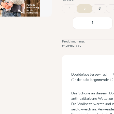
4
5
6
(Diese Option ist zurzeit nicht ve
Produkt Anzahl: Gi
Produktnummer:
ttj-090-005
Doubleface Jersey-Tuch mi
für die bald beginnende küh
Das Schöne an diesem Doub
anthrazitfarbene Wolle zu
Die Wollseite wärmt und is
seidig-weich an. Verwendet