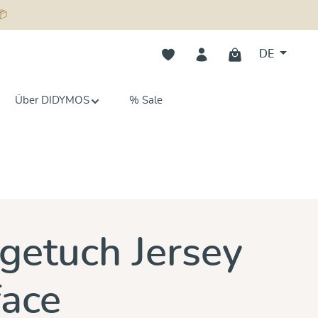
📦
Du hast 0 Produkte auf dem Merk
DE
Über DIDYMOS
% Sale
n 0 von 5 Sternen
getuch Jersey
ace