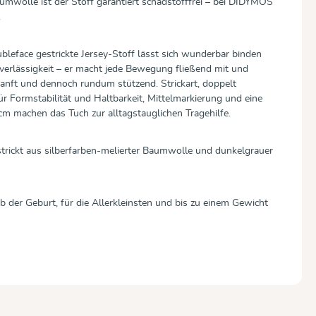
mwolle ist der Stoff garantiert schadstofffrei – bei DIDYMOS
.
ubleface gestrickte Jersey-Stoff lässt sich wunderbar binden
verlässigkeit – er macht jede Bewegung fließend mit und
anft und dennoch rundum stützend. Strickart, doppelt
 Formstabilität und Haltbarkeit, Mittelmarkierung und eine
 cm machen das Tuch zur alltagstauglichen Tragehilfe.
trickt aus silberfarben-melierter Baumwolle und dunkelgrauer
b der Geburt, für die Allerkleinsten und bis zu einem Gewicht