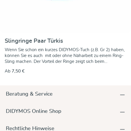
Slingringe Paar Türkis
Wenn Sie schon ein kurzes DIDYMOS-Tuch (z.B. Gr 2) haben,
können Sie es auch mit oder ohne Näharbeit zu einem Ring-
Sling machen. Der Vorteil der Ringe zeigt sich beim
Festziehen: Um das Tuch genau anzupassen brauchen Sie nur
Ab
7,50 €
noch am freien Ende zu ziehen. Die Ringe klemmen das Tuch
fest. Eine Anleitung dazu finden Sie hier Diese Ringe sind aus
Aluminiumguss, ohne Naht, farbig eloxiert, mit einer
Materialstärke von 5 mm. Damit natürlich auch nickelfrei und
Beratung & Service
Allergiker geeignet. Kleine Unregelmäßigkeiten im
Erscheinungsbild sind produktionsbedingt!
DIDYMOS Online Shop
Rechtliche Hinweise