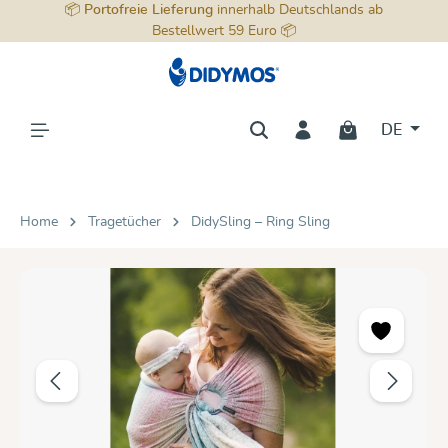
📦
Portofreie Lieferung
innerhalb Deutschlands ab
alt springen
Bestellwert 59 Euro 📦
DE
Home
Tragetücher
DidySling – Ring Sling
Bildergalerie überspringen