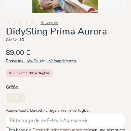
Bewerten
Durchschnittliche Bewertung von 0 von 5 Sternen
DidySling Prima Aurora
Größe:
1R
89,00 €
Preise inkl. MwSt. zzgl. Versandkosten
Zur Zeit nicht verfügbar
auswählen
Größe
1R
(Diese Option ist zurzeit nicht verfügbar.)
Ausverkauft. Benachrichtigen, wenn verfügbar.
Ich habe die
Datenschutzbestimmungen
gelesen und akzeptiere