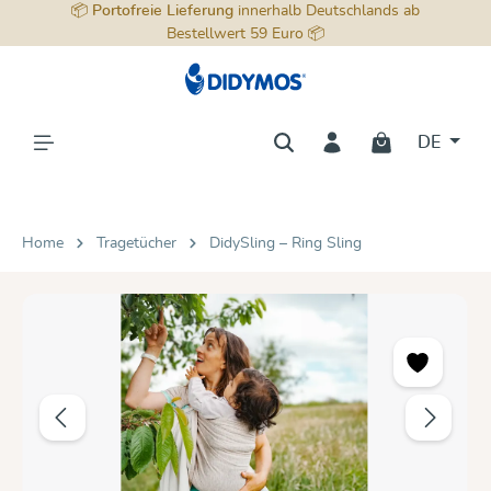
📦
Portofreie Lieferung
innerhalb Deutschlands ab
alt springen
Bestellwert 59 Euro 📦
DE
Home
Tragetücher
DidySling – Ring Sling
Bildergalerie überspringen