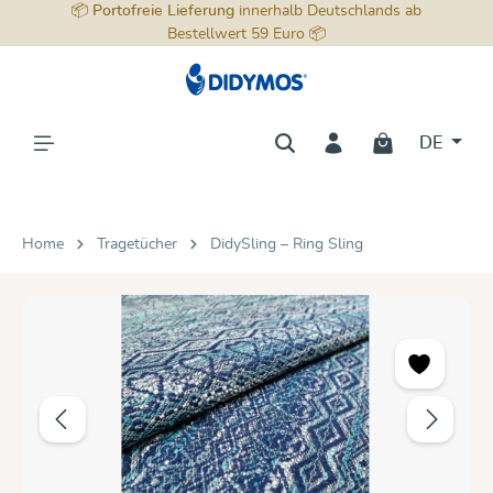
📦
Portofreie Lieferung
innerhalb Deutschlands ab
alt springen
Bestellwert 59 Euro 📦
DE
Home
Tragetücher
DidySling – Ring Sling
Bildergalerie überspringen