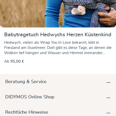
Babytragetuch Hedwychs Herzen Küstenkind
Hedwych, vielen als Wrap You In Love bekannt, lebt in
Friesland am IJsselmeer. Dort gibt es diese Tage, an denen die
Wolken tief hängen und Wasser und Himmel ineinander
laufen, bis man nicht mehr genau sagen kann, wo das Blau
Ab
95,00 €
beginnt und wo es endet. Genau dieses Gefühl steckt in
Hedwychs Herzen Küstenkind. Dunkle, tiefe Blautöne treffen
auf hellere Nuancen und kleine, lebendige Farbakzente. Das
Muster erinnert an Wellenlinien und Strömungen, das
Beratung & Service
Effektgarn lässt das Tuch leicht bewegt wirken, als würde es
selbst noch einen Hauch Küstenwind in sich tragen. Das
besondere Garn mit Farbverlauf verleiht dem Tuch eine
DIDYMOS Online Shop
spannende Struktur, ohne grob zu sein. Es schmiegt sich
weich an, bietet guten Halt und genügend Grip für sichere
Bindeweisen. Ein Tuch für Neugeborene, das auch größere
Rechtliche Hinweise
Traglinge zuverlässig begleitet. Für alle, die das Meer lieben,