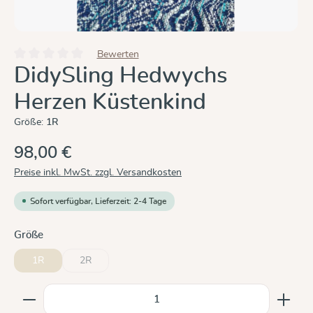
Bewerten
Durchschnittliche Bewertung von 0 von 5 Sternen
DidySling Hedwychs
Herzen Küstenkind
Größe:
1R
98,00 €
Preise inkl. MwSt. zzgl. Versandkosten
Sofort verfügbar, Lieferzeit: 2-4 Tage
auswählen
Größe
1R
2R
(Diese Option ist zurzeit nicht verfügbar.)
Produkt Anzahl: Gib den gewünschten Wert ein oder b