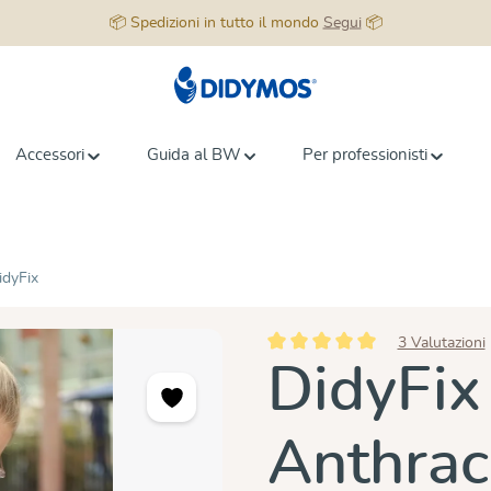
📦 Spedizioni in tutto il mondo
Segui
📦
Accessori
Guida al BW
Per professionisti
idyFix
3 Valutazioni
Valutazione media di 5 su 5 stell
DidyFix
Anthrac