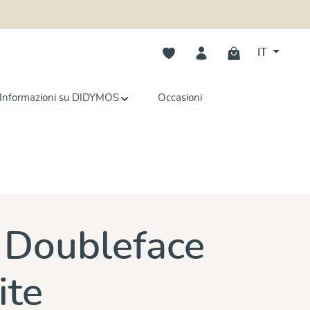
Hai 0 articoli nella lista dei deside
IT
Informazioni su DIDYMOS
Occasioni
e
 Doubleface
ite