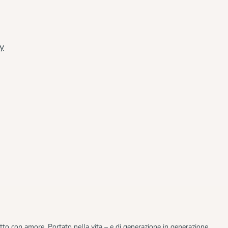
cy
tto con amore. Portato nella vita – e di generazione in generazione.