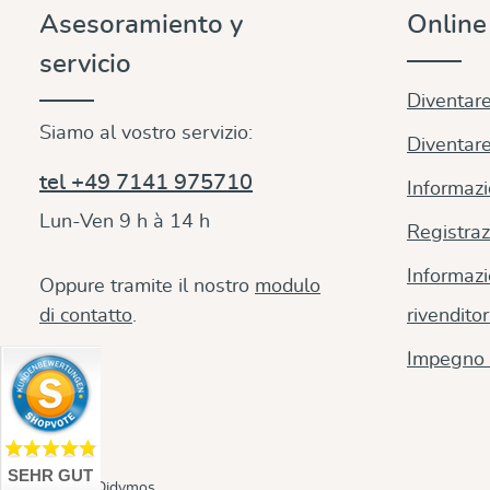
Asesoramiento y
Onlin
servicio
Diventare
Siamo al vostro servizio:
Diventare
tel +49 7141 975710
Informazi
Lun-Ven 9 h à 14 h
Registraz
Informazi
Oppure tramite il nostro
modulo
di contatto
.
rivenditor
Impegno 
SEHR GUT
© 2026 Didymos