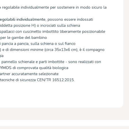
o
regolabile individualmente per sostenere in modo sicuro la
regolabili individualmente
, possono essere indossati
iddetta posizione H) o incrociati sulla schiena
 spallacci con cuscinetto imbottito liberamente posizionabile
e per le gambe del bambino
 pancia a pancia, sulla schiena o sul fianco
.) e di dimensioni minime (circa 35x13x6 cm), è il compagno
ia
 - pannello schienale e parti imbottite - sono realizzati con
IDYMOS
di comprovata qualità biologica
artner accuratamente selezionate
tecniche di sicurezza CEN/TR 16512:2015.