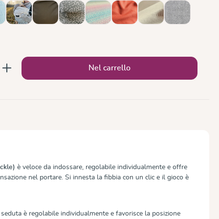
rks in the Dark
ean
Ocean and Clouds
Olive
Olive Twig
Prima Aurora
Rusty Red
Sand
Silver
to: inserisci la quantità desiderata o usa 
Nel carrello
ckle)
è veloce da indossare, regolabile individualmente e offre
sazione nel portare. Si innesta la fibbia con un clic e il gioco è
i seduta è regolabile individualmente e favorisce la posizione