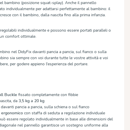
el bambino (posizione squat-splay). Anche il pannello
ato individualmente per adattarsi perfettamente al bambino: il
resce con il bambino, dalla nascita fino alla prima infanzia.
 regolabili individualmente e possono essere portati paralleli o
 un comfort ottimale.
mbino nel DidyFix davanti pancia a pancia, sul fianco o sulla
bino sia sempre con voi durante tutte le vostre attività e voi
bere, per godere appieno l'esperienza del portare.
ll Buckle
fissato completamente con fibbie
nascita, da
3,5 kg a 20 kg
davanti pancia a pancia, sulla schiena o sul fianco
e ergonomico
con staffa di seduta a regolazione individuale
può essere regolato individualmente in base alle dimensioni del
diagonale nel pannello garantisce un sostegno uniforme alla