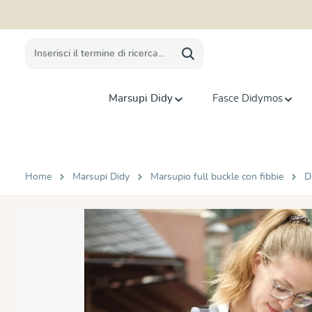
 ricerca
Passa alla navigazione principale
Marsupi Didy
Fasce Didymos
Home
Marsupi Didy
Marsupio full buckle con fibbie
D
Salta la galleria di immagini