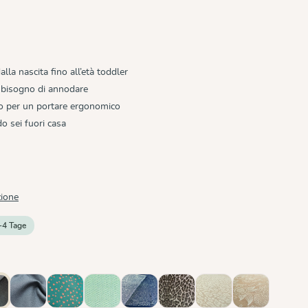
lla nascita fino all’età toddler
 bisogno di annodare
uo per un portare ergonomico
 sei fuori casa
zione
-4 Tage
ubleface Anthracite
Graphit
Hope
Jade
Kipos
Leo
Leo Pure
Magic Fores