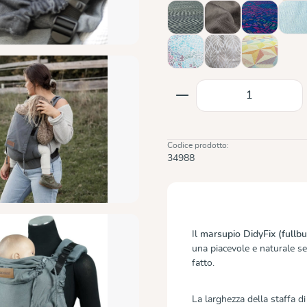
Metro Monochrom
Mocca
Mosaik Spa
Oc
Summer Mosaic
Trias Creme Linen
Zephyr
Quantità del prodot
Codice prodotto:
34988
Il
marsupio DidyFix (fullbu
una piacevole e naturale sen
fatto.
La larghezza della staffa d