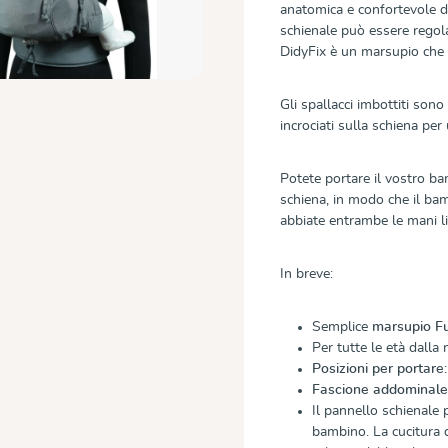
anatomica e confortevole d
schienale può essere regol
DidyFix è un marsupio che c
Gli spallacci imbottiti sono
incrociati sulla schiena per
Potete portare il vostro ba
schiena, in modo che il bam
abbiate entrambe le mani li
In breve:
Semplice
marsupio Fu
Per tutte le età dalla 
Posizioni per portare:
Fascione addominal
Il pannello schienale 
bambino. La cucitura 