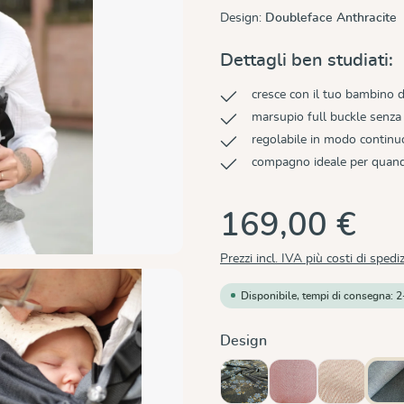
Design:
Doubleface Anthracite
Dettagli ben studiati:
cresce con il tuo bambino da
marsupio full buckle senza
regolabile in modo contin
compagno ideale per quando
169,00 €
Prezzi incl. IVA più costi di spedi
Disponibile, tempi di consegna: 2
Seleziona
Design
Blue Blossom
Chili
Cinnamon
Do