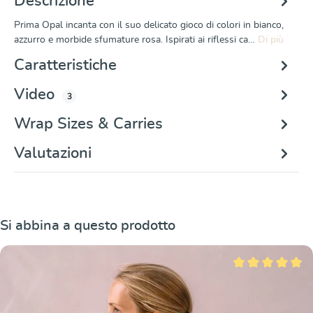
Descrizione
Prima Opal incanta con il suo delicato gioco di colori in bianco,
azzurro e morbide sfumature rosa. Ispirati ai riflessi ca…
Di più
Caratteristiche
Video
3
Wrap Sizes & Carries
Valutazioni
Salta la galleria dei prodotti
Si abbina a questo prodotto
Valutazione media 