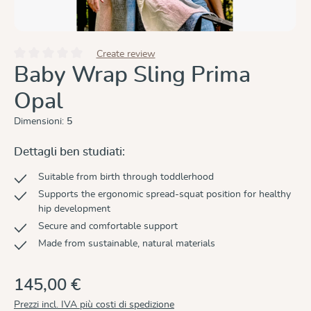
Create review
Valutazione media di 0 su 5 stelle
Baby Wrap Sling Prima
Opal
Dimensioni:
5
Dettagli ben studiati:
Suitable from birth through toddlerhood
Supports the ergonomic spread-squat position for healthy
hip development
Secure and comfortable support
Made from sustainable, natural materials
145,00 €
Prezzi incl. IVA più costi di spedizione