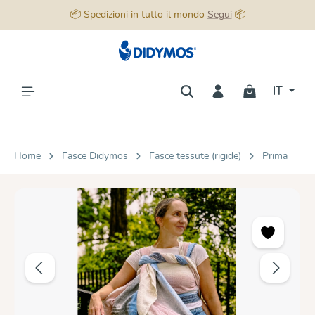
📦 Spedizioni in tutto il mondo
Segui
📦
nuto principale
IT
Home
Fasce Didymos
Fasce tessute (rigide)
Prima
Salta la galleria di immagini