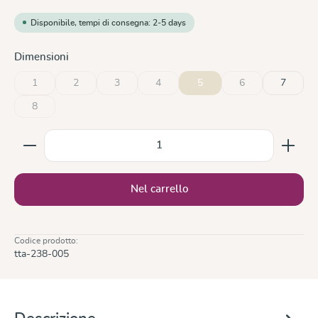
Disponibile, tempi di consegna: 2-5 days
Seleziona
Dimensioni
1
2
3
4
5
6
7
(Questa opzione non è al momento disponibile.)
(Questa opzione non è al momento disponibile.)
(Questa opzione non è al momento disponibile.)
(Questa opzione non è al momento disponi
(Questa opzione non
8
(Questa opzione non è al momento disponibile.)
Quantità del prodotto: inserisci la quantità desiderata
Nel carrello
Codice prodotto:
tta-238-005