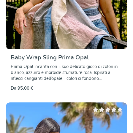
Baby Wrap Sling Prima Opal
Prima Opal incanta con il suo delicato gioco di colori in
bianco, azzurro e morbide sfumature rosa. Ispirati ai
riflessi cangianti dell’opale, i colori si fondono
armoniosamente e rivelano nuove sfumature a seconda
Da
95,00 €
della luce.L'amato motivo Prima valorizza
magnificamente i colori e dona alla fascia un'eleganza
senza tempo.Tessuta in cotone biologico di alta qualità
con l’aggiunta dell’8% di canapa, Prima Opal unisce
morbidezza e le particolari caratteristiche di questa fibra
Valutazione media di 0
naturale. Il tessuto è sostenitivo, resistente e acquista
ancora più bellezza con l’uso e i lavaggi.Come tutte le
fasce portabebè DIDYMOS, Prima Opal accompagna le