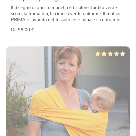
Il disegno di questo modello è bicolore: l'ordito verde
scuro, la trama blu, la cimosa verde uniforme. Il motivo
PRIMA è lavorato nel tessuto ed è uguale su entrambi i
lati, con i colori invertiti. Questo soffice tessuto jacquard
Da
98,00 €
è molto resistente agli strappi, è elastico in diagonale e
offre un sostegno e un comfort ottimali quando viene
legato intorno a voi e al vostro bambino.
Valutazione media di 4