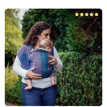
realizzato in cotone naturale e antracite, una
combinazione classica che si adatta a molti stili di
abbigliamento. Il cotone è certificato GOTS e tinto con
coloranti atossici, assolutamente privo di sostanze
Valutazione media di 5
nocive. Morbida e un po' soffice come tutte le fasce
Prima. Ha una consistenza leggermente grippante,
ideale per tenere i nodi saldamente in posizione, sia che
si porti un neonato che un bambino. È adatta per
portare bambini di tutte le età e fasi, per portatori di
tutte le corporature. Ideale per stare in casa, lo shopping
o le lunghe passeggiate con la famiglia.