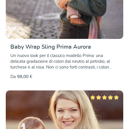
Baby Wrap Sling Prima Aurora
Un nuovo look per il classico modello Prima: una
delicata gradazione di colori dal neutro al petrolio, al
turchese e al rosa. Non ci sono forti contrasti, i colori
sono graduali. Realizzato in puro cotone biologico, il
Da
98,00 €
tessuto di medio peso è antistrappo e resistente, ma allo
stesso tempo morbido e con un'ottima elasticità
diagonale. Questo lo rende facile da legare e comodo da
indossare, sia per i neonati che per i bambini più
grandicelli.
Valutazione media di 5