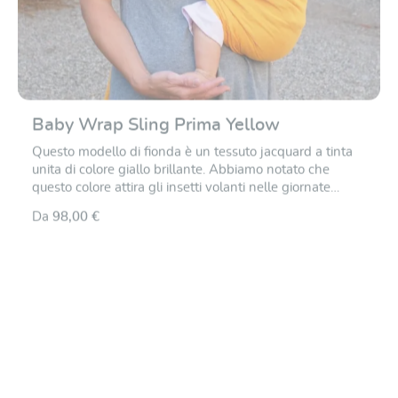
Baby Wrap Sling Prima Yellow
Questo modello di fionda è un tessuto jacquard a tinta
unita di colore giallo brillante. Abbiamo notato che
questo colore attira gli insetti volanti nelle giornate
estive di sole. Quindi questa imbragatura non è molto
Da
98,00 €
adatta se si devono pascolare le mucche in alpeggio. Il
jacquard è l'arte del disegno su tessuto. La produzione di
questo tessuto è estremamente complessa, richiede un
telaio speciale e un maestro tessitore molto esperto - di
conseguenza è ancora raro da trovare.
Valutazione media di 5