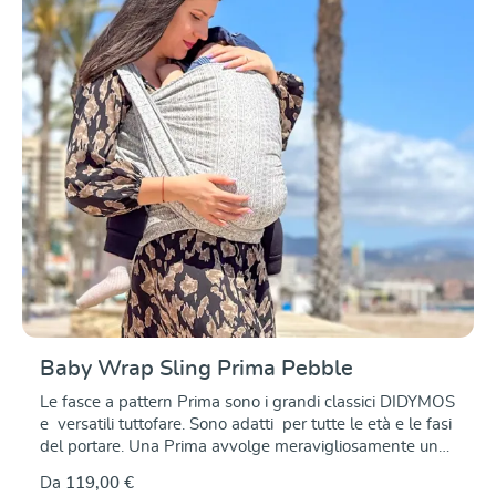
famiglie fin dai primi giorni e offre un comfort affidabile
dalla nascita fino ai primi anni di vita del bambino.
Baby Wrap Sling Prima Pebble
Le fasce a pattern Prima sono i grandi classici DIDYMOS
e versatili tuttofare. Sono adatti per tutte le età e le fasi
del portare. Una Prima avvolge meravigliosamente un
neonato, ma anche i bambini più grandicelli si
Da
119,00 €
troveranno a loro agio e al sicuro. Prima Pebble è