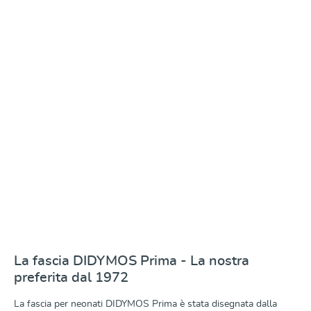
Baby Wrap Sling Prima Ruby Red
Questo modello di Fascia è un tessuto jacquard a tinta
unita di colore rosso scuro. IIl motivo PRIMA è lavorato
nel tessuto ed è uguale su entrambi i lati, con i colori
invertiti. Questo soffice tessuto jacquard è molto
Da
98,00 €
resistente agli strappi, si allunga in diagonale e offre un
sostegno e un comfort ottimali quando abbraccia voi e il
vostro bambino.
La fascia DIDYMOS Prima - La nostra
preferita dal 1972
La fascia per neonati DIDYMOS Prima è stata disegnata dalla