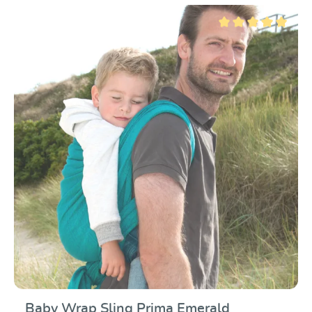
e naturale, una combinazione completamente naturale
che si adatta a molti stili di abbigliamento. Come tutti i
modelli Prima, anche questa fascia è leggermente
Valutazione media di 5
soffice, con un'ottima presa. Si può annodare e legare
facilmente ben aderente. La fascia legato non ha
bisogno di essere risistemata o stretta, anche dopo un
lungo utilizzo. La speciale tessitura e l'elasticità
diagonale ottimale garantiscono una vestibilità, una
tenuta e un comfort sicuri. La fascia è dimensionalmente
stabile, ma al tempo stesso così duttile da potersi
adattare meravigliosamente a tutte le legature e
posizioni nel portare. Il vostro piccolo o grande tesoro
siede comodamente, sorretto e tenuto in modo sicuro in
tutte le varianti del portare.
Baby Wrap Sling Prima Emerald