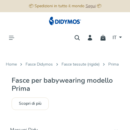
📦 Spedizioni in tutto il mondo
Segui
📦
nuto principale
IT
Home
Fasce Didymos
Fasce tessute (rigide)
Prima
Fasce per babywearing modello
Prima
Scopri di più