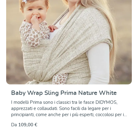
Baby Wrap Sling Prima Nature White
I modelli Prima sono i classici tra le fasce DIDYMOS,
apprezzati e collaudati. Sono facili da legare per i
principianti, come anche per i più esperti, coccolosi per i
neonati più delicati, ma sempre comodi e sicuri anche
Da
109,00 €
per i bambini più grandi. Il modello Prima Natur è
realizzato con il miglior cotone biologico nei colori bianco