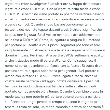
legatura a croce avvolgente è un ulteriore sviluppo della nostra
legatura a croce DIDYMOS. Con la legatura della fascia a croce
DIDYMOS, il bambino viene portato in posizione verticale davanti
al petto, mentre deve sempre potervi guardare ed essere a pancia
a pancia con voi. Quando si può baciare comodamente la
testolina del neonato legato davanti a voi, è chiaro, significa che
la posizione è giusta. Se al vostro neonato piace addormentarsi
nella fascia DIDYMOS Prima, la legatura a canguro è il metodo
per portare più adatto a voi. I piccoli sognatori possono essere
semplicemente infilati nella fascia legata a canguro e continuare a
dormire in pace. Per i neonati a partire dall'8a settimana, è adatto
anche il classico modo di porare all'anca. Come suggerisce il
nome, si porta il bambino sul fianco con la fascia . Si tratta di un
postura naturale, quasi spontanea per i genitori. Nel portare il
bimbo con la fascia DIDYMOS Prima legata all'anca, anche la
vostra salute ne trarrà vantaggio: potete distribuire il peso del
bambino in modo ottimale sul fianchi e sulle spalle e quindi
portarlo comodamente più a lungo. Quando il bambino cresce in
modo tale da non poterlo più portare davanti pancia a pancia o
sul fianco per lunghi periodi di tempo e quando è in grado di
tenere la testa da solo, un modo comodo e pratico per portarlo è