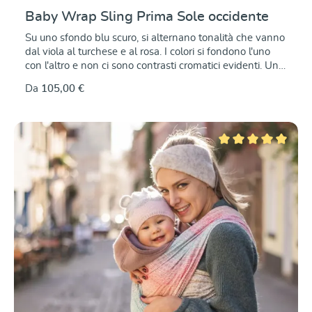
Baby Wrap Sling Prima Sole occidente
Su uno sfondo blu scuro, si alternano tonalità che vanno
dal viola al turchese e al rosa. I colori si fondono l'uno
con l'altro e non ci sono contrasti cromatici evidenti. Un
tessuto leggero, resistente agli strappi e con un'alta
Da
105,00 €
resistenza, ma perfettamente elastico sulla diagonale.
Questo lo rende facile da annodare Realizzato in puro
cotone biologico, il tessuto leggero è antistrappo e
resistente, ma allo stesso tempo morbido, con un'ottima
elasticità diagonale. Questo lo rende facile da annodare
Valutazione media di 5
e si adatta meravigliosamente a tutte le legature e
forme del corpo. Comodo da indossare, sia per i neonati
che per i bambini più grandicelli.