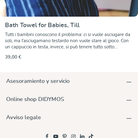
Bath Towel for Babies, Till
Tutti i bambini conoscono il problema: ci si vuole asciugare da
soli, ma l'asciugamano testardo non vuole stare al gioco. Con
un cappuccio in testa, invece, si può tenere tutto sotto
controllo e la testa viene asciugata e tenuta al caldo. E questo
39,00 €
asciugamano da bagno molto grande si adatta anche a tutto il
periodo dell'asilo. I bambini possono essere avvolti
completamente e rimanere al caldo dopo il bagno e non si
raffreddano finché non si sono asciugati e vestiti di nuovo. Il
Asesoramiento y servicio
cotone waffle piqué è molto assorbente e si asciuga
rapidamente, quindi è anche un asciugamano da bagno ideale
per la piscina o il mare.
Online shop DIDYMOS
Avviso legale