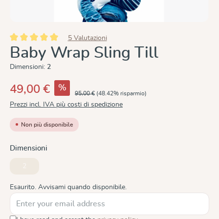
5 Valutazioni
Valutazione media di 5 su 5 stelle
Baby Wrap Sling Till
Dimensioni:
2
%
49,00 €
95,00 €
(48.42% risparmio)
Prezzi incl. IVA più costi di spedizione
Non più disponibile
Seleziona
Dimensioni
2
(Questa opzione non è al momento disponibile.)
Esaurito. Avvisami quando disponibile.