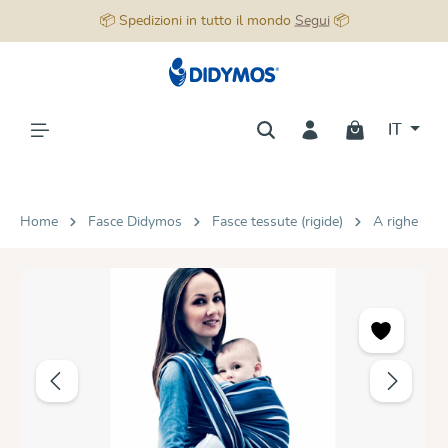
📦 Spedizioni in tutto il mondo
Segui
📦
nuto principale
IT
Home
Fasce Didymos
Fasce tessute (rigide)
A righe
Salta la galleria di immagini