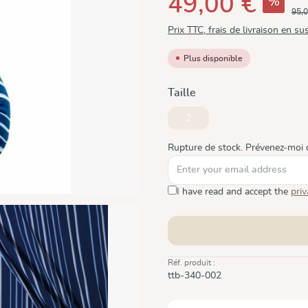
49,00 €
%
95,0
Prix TTC, frais de livraison en su
Plus disponible
Sélectionnez
Taille
2
(Cette option n'est pas disponib
Rupture de stock. Prévenez-moi 
I have read and accept the
priv
Réf. produit :
ttb-340-002