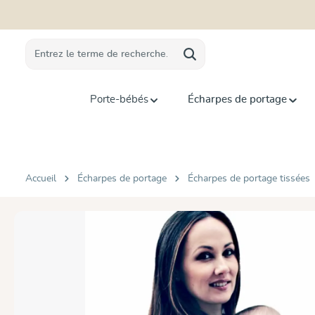
recherche
Passer à la navigation principale
Porte-bébés
Écharpes de portage
Accueil
Écharpes de portage
Écharpes de portage tissées
Ignorer la galerie d'images