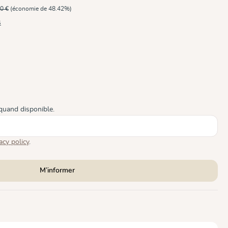
0 €
(économie de 48.42%)
s
le pour le moment.)
quand disponible.
acy policy
.
M’informer