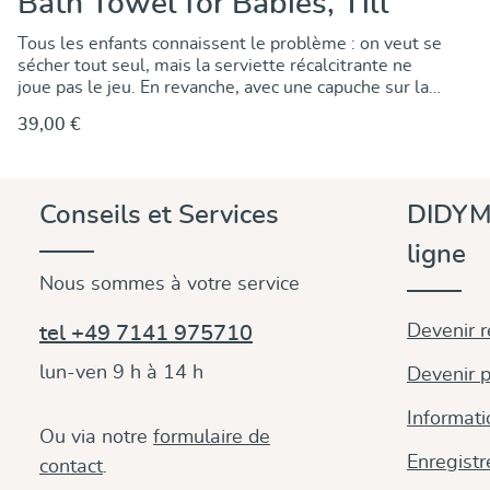
Bath Towel for Babies, Till
Tous les enfants connaissent le problème : on veut se
sécher tout seul, mais la serviette récalcitrante ne
joue pas le jeu. En revanche, avec une capuche sur la
tête, on garde tout en main et la tête est
39,00 €
immédiatement séchée et tenue au chaud. Et cette
très grande serviette de bain convient encore pour
toute la durée de l'école maternelle. Les bébés
peuvent être complètement enveloppés et restent
Découvrir & acheter
Conseils et Services
DIDYM
ainsi bien au chaud après le bain et ne se refroidissent
pas jusqu'à ce qu'ils soient secs et rhabillés. Le coton
ligne
gaufré est très absorbant et sèche rapidement, c'est
Nous sommes à votre service
donc aussi un drap de bain idéal pour les sorties à la
piscine ou à la mer.
Devenir 
tel +49 7141 975710
lun-ven 9 h à 14 h
Devenir p
Informati
Ou via notre
formulaire de
Enregistr
contact
.