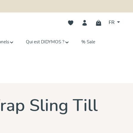
Vous avez 0 articles dans votre li
FR
onels
Qui est DIDYMOS ?
% Sale
ap Sling Till