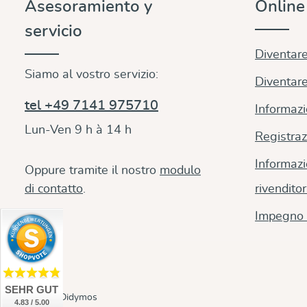
Asesoramiento y
Onlin
servicio
Diventare
Siamo al vostro servizio:
Diventare
tel +49 7141 975710
Informazi
Lun-Ven 9 h à 14 h
Registraz
Informazi
Oppure tramite il nostro
modulo
di contatto
.
rivenditor
Impegno 
SEHR GUT
© 2026 Didymos
4.83 / 5.00