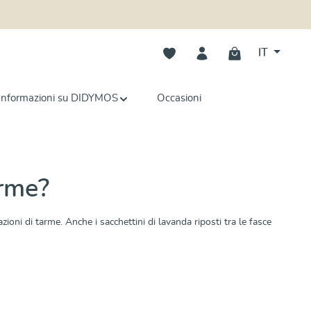
Hai 0 articoli nella lista dei deside
IT
Informazioni su DIDYMOS
Occasioni
arme?
oni di tarme. Anche i sacchettini di lavanda riposti tra le fasce