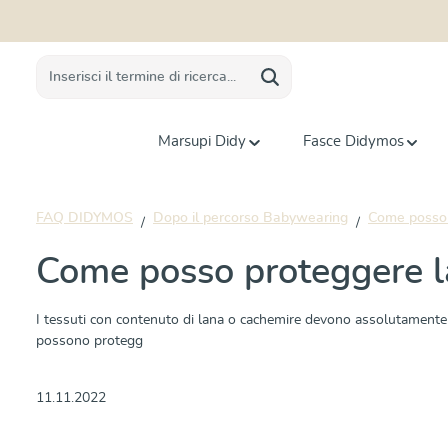
 ricerca
Passa alla navigazione principale
Marsupi Didy
Fasce Didymos
FAQ DIDYMOS
Dopo il percorso Babywearing
Come posso p
Come posso proteggere la
I tessuti con contenuto di lana o cachemire devono assolutamente es
possono protegg
11.11.2022