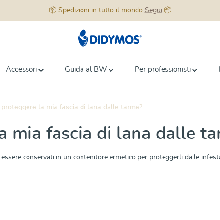
📦 Spedizioni in tutto il mondo
Segui
📦
Accessori
Guida al BW
Per professionisti
roteggere la mia fascia di lana dalle tarme?
 mia fascia di lana dalle t
sere conservati in un contenitore ermetico per proteggerli dalle infestazi