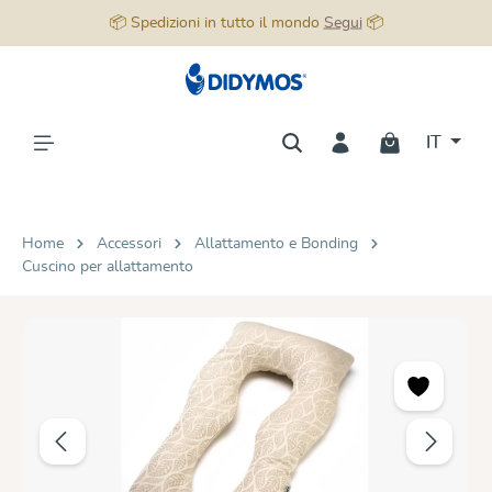
📦 Spedizioni in tutto il mondo
Segui
📦
nuto principale
IT
Home
Accessori
Allattamento e Bonding
Cuscino per allattamento
Salta la galleria di immagini