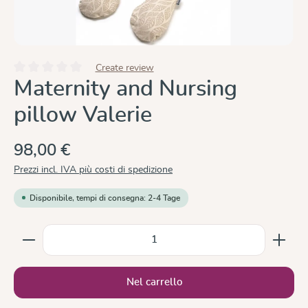
Create review
Valutazione media di 0 su 5 stelle
Maternity and Nursing
pillow Valerie
98,00 €
Prezzi incl. IVA più costi di spedizione
Disponibile, tempi di consegna: 2-4 Tage
Quantità del prodotto: inserisci la quantità desiderata
Nel carrello