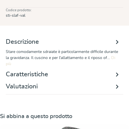
Codice prodotto:
sti-slaf-val
Descrizione
Stare comodamente sdraiate è particolarmente difficile durante
la gravidanza. Il cuscino e per l'allattamento e il riposo of…
Di
più
Caratteristiche
Valutazioni
Salta la galleria dei prodotti
Si abbina a questo prodotto