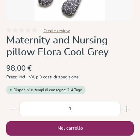
Create review
Valutazione media di 0 su 5 stelle
Maternity and Nursing
pillow Flora Cool Grey
98,00 €
Prezzi incl. IVA più costi di spedizione
Disponibile, tempi di consegna: 2-4 Tage
Quantità del prodotto: inserisci la quantità desiderata
Nel carrello