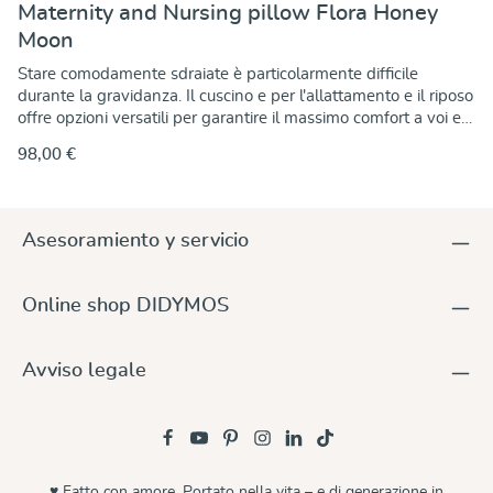
Maternity and Nursing pillow Flora Honey
Moon
Stare comodamente sdraiate è particolarmente difficile
durante la gravidanza. Il cuscino e per l'allattamento e il riposo
offre opzioni versatili per garantire il massimo comfort a voi e
al vostro bambino. Che siate gestanti o meno, il cuscino vi
98,00 €
sostiene quando dormite comodamente sul fianco e allevia la
pressione su pancia, schiena e bacino. Inoltre, la zona delle
ginocchia è morbidamente imbottita, consentendovi di
riposare in modo rilassato e super confortevole. Potete
Asesoramiento y servicio
utilizzare il cuscino per posizionarvi in qualsiasi situazione, sia a
letto che sul divano per un breve relax. Durante l'allattamento,
il cuscino consente di trovare la posizione ottimale per voi e
Online shop DIDYMOS
per il vostro bambino, formando così un nido accogliente per
allattare in modo rilassato e confortevole. Il Cuscino di
posizionamento è talmente accogliente che non vorrete più
Avviso legale
rinunciare a questa sensazione di morbidezza e coccole anche
dopo l'allattamento. In sintesi: Cuscino per l'allattamento, il
riposo e il posizionamento. Dimensioni: 120 x 60 cm.
Copricuscino esterno sfoderabile in cotone biologico al 100%.
Tessuto cuscino interno in 100% cotone Sezione della testa
imbottita di ovatta di poliestere accogliente e modellante Parti
♥ Fatto con amore. Portato nella vita – e di generazione in