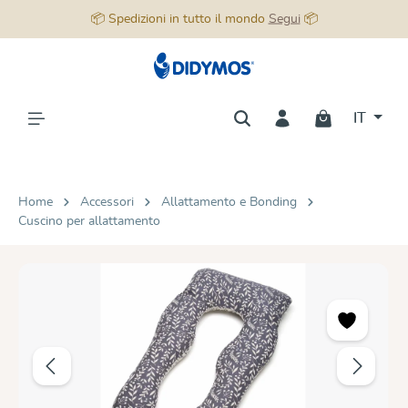
📦 Spedizioni in tutto il mondo
Segui
📦
nuto principale
IT
Home
Accessori
Allattamento e Bonding
Cuscino per allattamento
Salta la galleria di immagini