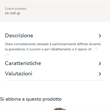
Codice prodotto:
sti-slaf-gr
Descrizione
Stare comodamente sdraiate è particolarmente difficile durante
la gravidanza. Il cuscino e per l'allattamento e il riposo of…
Di
più
Caratteristiche
Valutazioni
Salta la galleria dei prodotti
Si abbina a questo prodotto