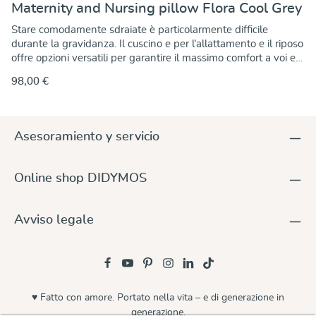
Maternity and Nursing pillow Flora Cool Grey
Stare comodamente sdraiate è particolarmente difficile
durante la gravidanza. Il cuscino e per l'allattamento e il riposo
offre opzioni versatili per garantire il massimo comfort a voi e
al vostro bambino. Che siate gestanti o meno, il cuscino vi
98,00 €
sostiene quando dormite comodamente sul fianco e allevia la
pressione su pancia, schiena e bacino. Inoltre, la zona delle
ginocchia è morbidamente imbottita, consentendovi di
riposare in modo rilassato e super confortevole. Potete
Asesoramiento y servicio
utilizzare il cuscino per posizionarvi in qualsiasi situazione, sia a
letto che sul divano per un breve relax. Durante l'allattamento,
il cuscino consente di trovare la posizione ottimale per voi e
Online shop DIDYMOS
per il vostro bambino, formando così un nido accogliente per
allattare in modo rilassato e confortevole. Il Cuscino di
posizionamento è talmente accogliente che non vorrete più
Avviso legale
rinunciare a questa sensazione di morbidezza e coccole anche
dopo l'allattamento. In sintesi: Cuscino per l'allattamento, il
riposo e il posizionamento. Dimensioni: 120 x 60 cm.
Copricuscino esterno sfoderabile in cotone biologico al 100%.
Tessuto cuscino interno in 100% cotone. Sezione della testa
imbottita di ovatta di poliestere accogliente e modellante Parti
♥ Fatto con amore. Portato nella vita – e di generazione in
laterali imbottite con perle in EPS (senza fruscio) Una sezione
generazione.