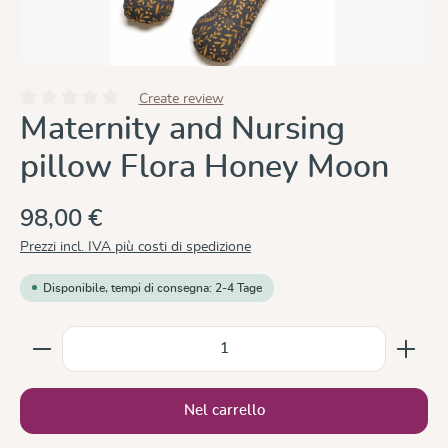
Create review
Valutazione media di 0 su 5 stelle
Maternity and Nursing
pillow Flora Honey Moon
98,00 €
Prezzi incl. IVA più costi di spedizione
Disponibile, tempi di consegna: 2-4 Tage
Quantità del prodotto: inserisci la quantità desiderata
Nel carrello