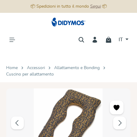
📦 Spedizioni in tutto il mondo
Segui
📦
nuto principale
IT
Home
Accessori
Allattamento e Bonding
Cuscino per allattamento
Salta la galleria di immagini