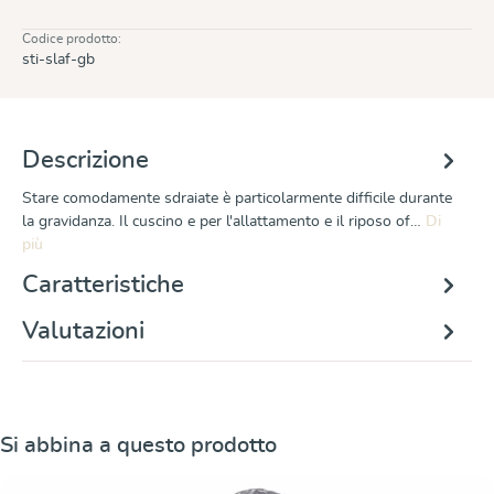
Codice prodotto:
sti-slaf-gb
Descrizione
Stare comodamente sdraiate è particolarmente difficile durante
la gravidanza. Il cuscino e per l'allattamento e il riposo of…
Di
più
Caratteristiche
Valutazioni
Salta la galleria dei prodotti
Si abbina a questo prodotto