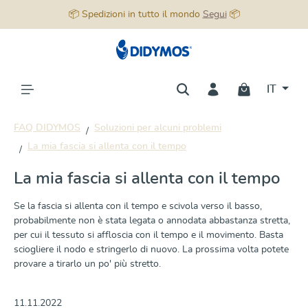
📦 Spedizioni in tutto il mondo
Segui
📦
nuto principale
IT
FAQ DIDYMOS
Soluzioni per alcuni problemi
La mia fascia si allenta con il tempo
La mia fascia si allenta con il tempo
Se la fascia si allenta con il tempo e scivola verso il basso,
probabilmente non è stata legata o annodata abbastanza stretta,
per cui il tessuto si affloscia con il tempo e il movimento. Basta
sciogliere il nodo e stringerlo di nuovo. La prossima volta potete
provare a tirarlo un po' più stretto.
11.11.2022