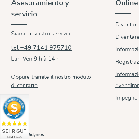
Asesoramiento y
Onlin
servicio
Diventare
Siamo al vostro servizio:
Diventare
tel +49 7141 975710
Informazi
Lun-Ven 9 h à 14 h
Registraz
Informazi
Oppure tramite il nostro
modulo
di contatto
.
rivenditor
Impegno 
SEHR GUT
© 2026 Didymos
4.83 / 5.00