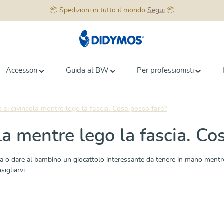
📦 Spedizioni in tutto il mondo
Segui
📦
Accessori
Guida al BW
Per professionisti
 si divincola mentre lego la fascia. Cosa posso fare?
la mentre lego la fascia. Co
fascia o dare al bambino un giocattolo interessante da tenere in mano ment
sigliarvi.