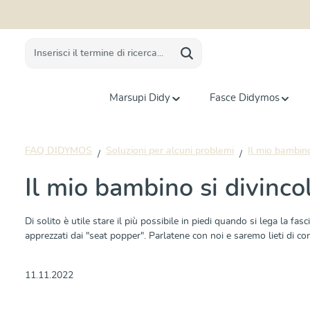
 ricerca
Passa alla navigazione principale
Marsupi Didy
Fasce Didymos
FAQ DIDYMOS
Soluzioni per alcuni problemi
Il mio bambino
Il mio bambino si divinco
Di solito è utile stare il più possibile in piedi quando si lega la 
apprezzati dai "seat popper". Parlatene con noi e saremo lieti di con
11.11.2022