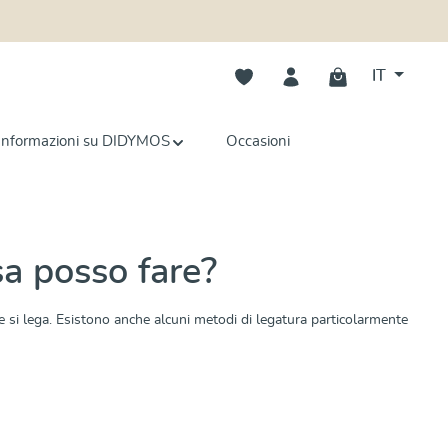
Hai 0 articoli nella lista dei deside
IT
Informazioni su DIDYMOS
Occasioni
sa posso fare?
re si lega. Esistono anche alcuni metodi di legatura particolarmente