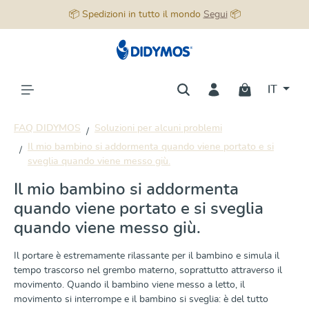
📦 Spedizioni in tutto il mondo
Segui
📦
nuto principale
IT
FAQ DIDYMOS
Soluzioni per alcuni problemi
Il mio bambino si addormenta quando viene portato e si
sveglia quando viene messo giù.
Il mio bambino si addormenta
quando viene portato e si sveglia
quando viene messo giù.
Il portare è estremamente rilassante per il bambino e simula il
tempo trascorso nel grembo materno, soprattutto attraverso il
movimento. Quando il bambino viene messo a letto, il
movimento si interrompe e il bambino si sveglia: è del tutto