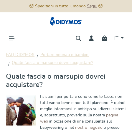
📦 Spedizioni in tutto il mondo
Segui
📦
nuto principale
IT
FAQ DIDYMOS
Portare neonati e bambini
Quale fascia o marsupio dovrei acquistare?
Quale fascia o marsupio dovrei
acquistare?
I sistemi per portare sono come le fasce: non
tutti vanno bene e non tutti piacciono. È quindi
meglio informarsi in anticipo sui diversi sistemi
e, soprattutto, provarli: sulla nostra
pagina
web
in occasione di una consulenza sul
babywearing o nel
nostro negozio
o presso