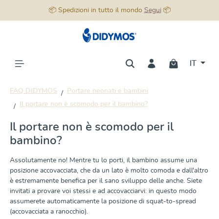
📦 Spedizioni in tutto il mondo
Segui
📦
nuto principale
IT
FAQ DIDYMOS
Portare neonati e bambini
Il portare non è scomodo per il bambino?
Il portare non è scomodo per il
bambino?
Assolutamente no! Mentre tu lo porti, il bambino assume una
posizione accovacciata, che da un lato è molto comoda e dall'altro
è estremamente benefica per il sano sviluppo delle anche. Siete
invitati a provare voi stessi e ad accovacciarvi: in questo modo
assumerete automaticamente la posizione di squat-to-spread
(accovacciata a ranocchio).