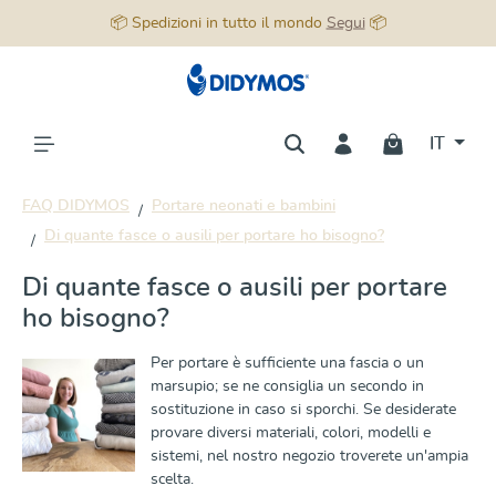
📦 Spedizioni in tutto il mondo
Segui
📦
nuto principale
IT
FAQ DIDYMOS
Portare neonati e bambini
Di quante fasce o ausili per portare ho bisogno?
Di quante fasce o ausili per portare
ho bisogno?
Per portare è sufficiente una fascia o un
marsupio; se ne consiglia un secondo in
sostituzione in caso si sporchi. Se desiderate
provare diversi materiali, colori, modelli e
sistemi, nel nostro negozio troverete un'ampia
scelta.