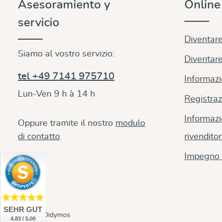
Asesoramiento y
Onlin
servicio
Diventare
Siamo al vostro servizio:
Diventare
tel +49 7141 975710
Informazi
Lun-Ven 9 h à 14 h
Registraz
Informazi
Oppure tramite il nostro
modulo
di contatto
.
rivenditor
Impegno 
SEHR GUT
© 2026 Didymos
4.83 / 5.00