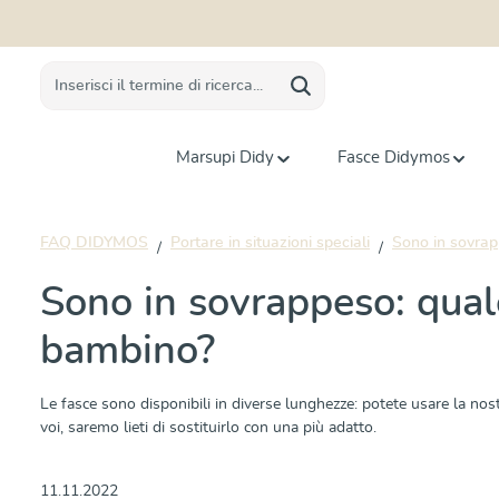
 ricerca
Passa alla navigazione principale
Marsupi Didy
Fasce Didymos
FAQ DIDYMOS
Portare in situazioni speciali
Sono in sovrap
Sono in sovrappeso: quale
bambino?
Le fasce sono disponibili in diverse lunghezze: potete usare la nos
voi, saremo lieti di sostituirlo con una più adatto.
11.11.2022