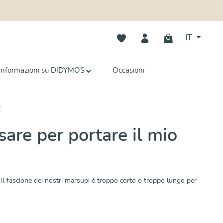
Hai 0 articoli nella lista dei deside
IT
Informazioni su DIDYMOS
Occasioni
?
are per portare il mio
 il fascione dei nostri marsupi è troppo corto o troppo lungo per