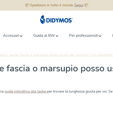
📦 Spedizioni in tutto il mondo
Segui
📦
Accessori
Guida al BW
Per professionisti
peso: quale fascia o marsupio posso usare per portare il mio bambino
 fascia o marsupio posso us
tra
guida interattiva alle taglie
per trovare la lunghezza giusta per voi. Se